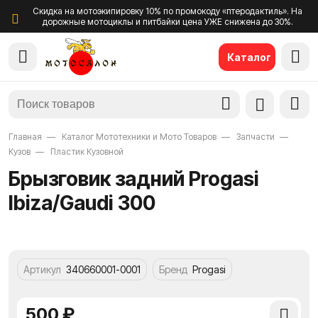
Скидка на мотоэкипировку 10% по промокоду «птеродактиль». На
дорожные мотоциклы и питбайки цена УЖЕ снижена до 30%.
Каталог
Главная
Каталог Мототехники и Мото Товаров
Запчасти
Кузов
Пластик Кузовной
Брызговик задний Progasi
Ibiza/Gaudi 300
Артикул
340660001-0001
Бренд
Progasi
500 ₽
Добави