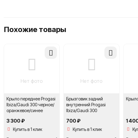
Похожие товары
Добавить
Добавить
в
в
сравнение
сравнение
Нет фото
Нет фото
Крыло переднеe Progasi
Брызговик задний
Крыло
Ibiza/Gaudi 300 черное/
внутренний Progasi
оранжевое/синее
Ibiza/Gaudi 300
3 300 ₽
700 ₽
1 40
Купить в 1 клик
Купить в 1 клик
Ку