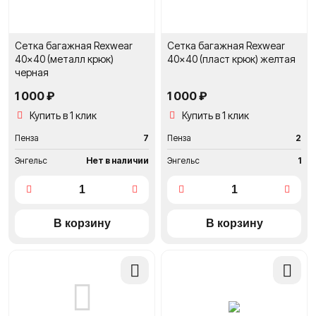
Сетка багажная Rexwear
Сетка багажная Rexwear
40x40 (металл крюк)
40x40 (пласт крюк) желтая
черная
1 000 ₽
1 000 ₽
Купить в 1 клик
Купить в 1 клик
Пенза
7
Пенза
2
Энгельс
Нет в наличии
Энгельс
1
Добавить
Добави
в
в
сравнение
сравне