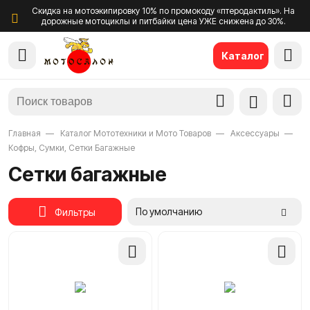
Скидка на мотоэкипировку 10% по промокоду «птеродактиль». На
дорожные мотоциклы и питбайки цена УЖЕ снижена до 30%.
Каталог
Главная
Каталог Мототехники и Мото Товаров
Аксессуары
Кофры, Сумки, Сетки Багажные
Сетки багажные
По умолчанию
Фильтры
Добавить
Добави
в
в
сравнение
сравне