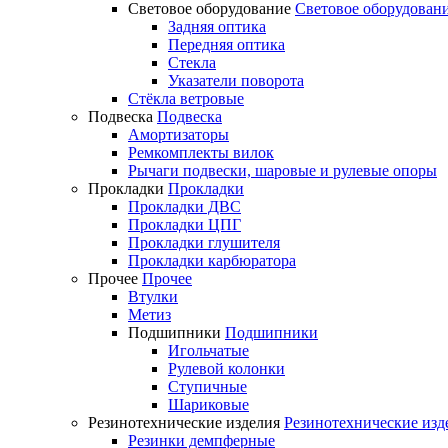
Световое оборудование
Световое оборудован
Задняя оптика
Передняя оптика
Стекла
Указатели поворота
Стёкла ветровые
Подвеска
Подвеска
Амортизаторы
Ремкомплекты вилок
Рычаги подвески, шаровые и рулевые опоры
Прокладки
Прокладки
Прокладки ДВС
Прокладки ЦПГ
Прокладки глушителя
Прокладки карбюратора
Прочее
Прочее
Втулки
Метиз
Подшипники
Подшипники
Игольчатые
Рулевой колонки
Ступичные
Шариковые
Резинотехнические изделия
Резинотехнические изд
Резинки демпферные