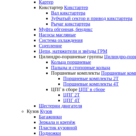
Картер
Кикстартер
Кикстартер
Вал кикстартера
Зубчатый сектор и привод кикстартера
Рычаг кикстартера
Муфта обгонная, бендикс
Насосы масляные
Система охлаждения
Сцепление
Цепи, натяжители и звёзды ГРМ
Цилиндро-поршневые группы
Цилиндро-пор
Кольца поршневые
Пальцы и стопорные кольца
Поршневые комплекты
Поршневые ком
Поршневые комплекты 2T
Поршневые комплекты 4T
ЦПГ в сборе
ЦПГ в сборе
ЦПГ 2T
ЦПГ 4T
Шестерни двигателя
Кузов
Кузов
Багажники
Зеркала и крепёж
Пластик кузовной
Подножки