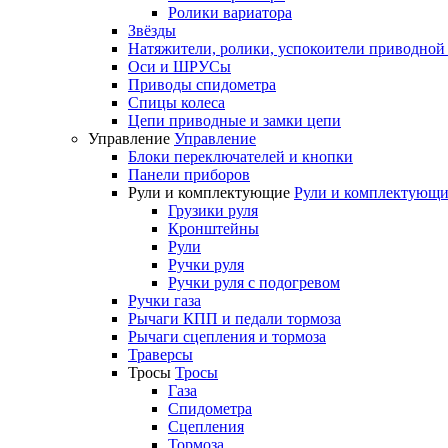
Ролики вариатора
Звёзды
Натяжители, ролики, успокоители приводной
Оси и ШРУСы
Приводы спидометра
Спицы колеса
Цепи приводные и замки цепи
Управление
Управление
Блоки переключателей и кнопки
Панели приборов
Рули и комплектующие
Рули и комплектующи
Грузики руля
Кронштейны
Рули
Ручки руля
Ручки руля с подогревом
Ручки газа
Рычаги КПП и педали тормоза
Рычаги сцепления и тормоза
Траверсы
Тросы
Тросы
Газа
Спидометра
Сцепления
Тормоза