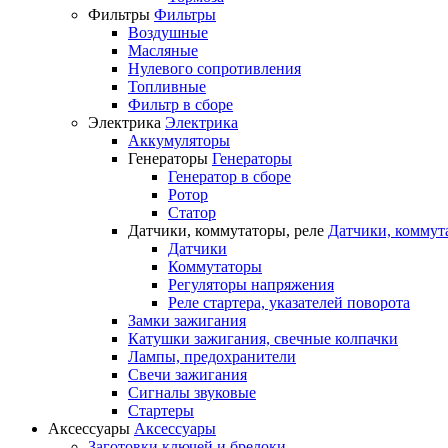
Фильтры
Фильтры
Воздушные
Масляные
Нулевого сопротивления
Топливные
Фильтр в сборе
Электрика
Электрика
Аккумуляторы
Генераторы
Генераторы
Генератор в сборе
Ротор
Статор
Датчики, коммутаторы, реле
Датчики, коммут
Датчики
Коммутаторы
Регуляторы напряжения
Реле стартера, указателей поворота
Замки зажигания
Катушки зажигания, свечные колпачки
Лампы, предохранители
Свечи зажигания
Сигналы звуковые
Стартеры
Аксессуары
Аксессуары
Заготовки ключей и брелоки