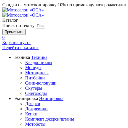
Скидка на мотоэкипировку 10% по промокоду «птеродактиль»
Каталог
Поиск по тексту
0
Корзина пуста
Перейти в
каталог
Техника
Техника
Квадроциклы
Мопеды
Мотоциклы
Питбайки
Сани-волокуши
Скутеры
Снегоходы
Экипировка
Экипировка
Джерси
Дождевики
Кепки
Комплект джерси/штаны
Мотоботы