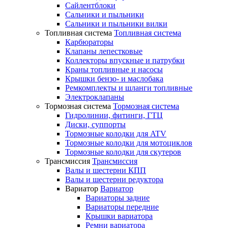
Сайлентблоки
Сальники и пыльники
Сальники и пыльники вилки
Топливная система
Топливная система
Карбюраторы
Клапаны лепестковые
Коллекторы впускные и патрубки
Краны топливные и насосы
Крышки бензо- и маслобака
Ремкомплекты и шланги топливные
Электроклапаны
Тормозная система
Тормозная система
Гидролинии, фитинги, ГТЦ
Диски, суппорты
Тормозные колодки для ATV
Тормозные колодки для мотоциклов
Тормозные колодки для скутеров
Трансмиссия
Трансмиссия
Валы и шестерни КПП
Валы и шестерни редуктора
Вариатор
Вариатор
Вариаторы задние
Вариаторы передние
Крышки вариатора
Ремни вариатора