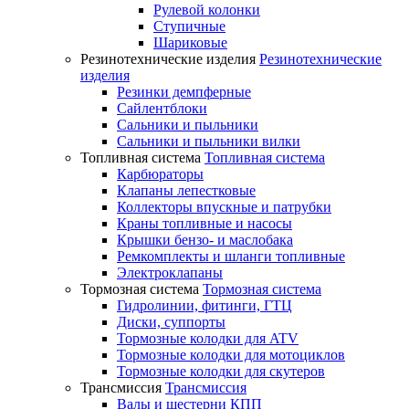
Рулевой колонки
Ступичные
Шариковые
Резинотехнические изделия
Резинотехнические
изделия
Резинки демпферные
Сайлентблоки
Сальники и пыльники
Сальники и пыльники вилки
Топливная система
Топливная система
Карбюраторы
Клапаны лепестковые
Коллекторы впускные и патрубки
Краны топливные и насосы
Крышки бензо- и маслобака
Ремкомплекты и шланги топливные
Электроклапаны
Тормозная система
Тормозная система
Гидролинии, фитинги, ГТЦ
Диски, суппорты
Тормозные колодки для ATV
Тормозные колодки для мотоциклов
Тормозные колодки для скутеров
Трансмиссия
Трансмиссия
Валы и шестерни КПП