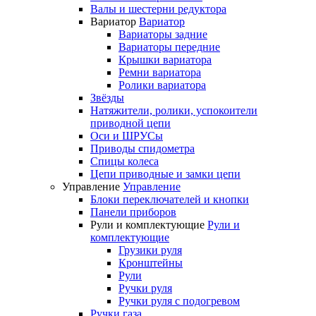
Валы и шестерни редуктора
Вариатор
Вариатор
Вариаторы задние
Вариаторы передние
Крышки вариатора
Ремни вариатора
Ролики вариатора
Звёзды
Натяжители, ролики, успокоители
приводной цепи
Оси и ШРУСы
Приводы спидометра
Спицы колеса
Цепи приводные и замки цепи
Управление
Управление
Блоки переключателей и кнопки
Панели приборов
Рули и комплектующие
Рули и
комплектующие
Грузики руля
Кронштейны
Рули
Ручки руля
Ручки руля с подогревом
Ручки газа