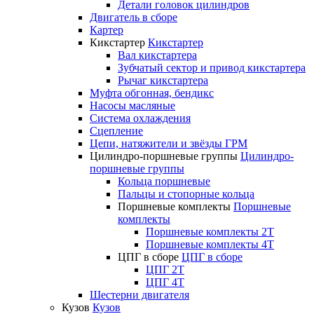
Детали головок цилиндров
Двигатель в сборе
Картер
Кикстартер
Кикстартер
Вал кикстартера
Зубчатый сектор и привод кикстартера
Рычаг кикстартера
Муфта обгонная, бендикс
Насосы масляные
Система охлаждения
Сцепление
Цепи, натяжители и звёзды ГРМ
Цилиндро-поршневые группы
Цилиндро-
поршневые группы
Кольца поршневые
Пальцы и стопорные кольца
Поршневые комплекты
Поршневые
комплекты
Поршневые комплекты 2T
Поршневые комплекты 4T
ЦПГ в сборе
ЦПГ в сборе
ЦПГ 2T
ЦПГ 4T
Шестерни двигателя
Кузов
Кузов