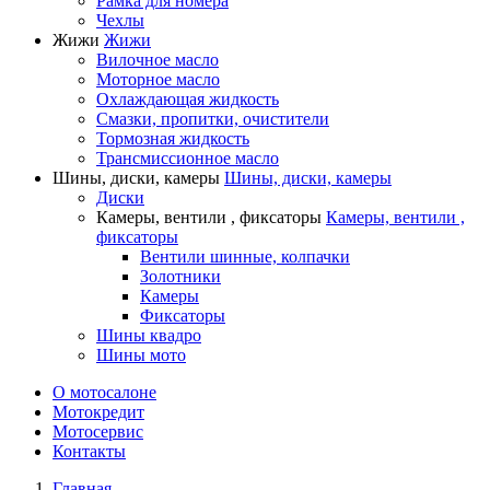
Рамка для номера
Чехлы
Жижи
Жижи
Вилочное масло
Моторное масло
Охлаждающая жидкость
Смазки, пропитки, очистители
Тормозная жидкость
Трансмиссионное масло
Шины, диски, камеры
Шины, диски, камеры
Диски
Камеры, вентили , фиксаторы
Камеры, вентили ,
фиксаторы
Вентили шинные, колпачки
Золотники
Камеры
Фиксаторы
Шины квадро
Шины мото
О мотосалоне
Мотокредит
Мотосервис
Контакты
Главная