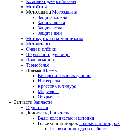
Комплект джерси/штаны
Мотоботы
Мотозащита
Мотозащита
Защита колена
Защита локтя
Защита тела
Защита шеи
Мотокуртки и комбинезоны
Мотоштаны
Очки и плёнки
Перчатки и рукавицы
Подшлемники
Термобельё
Шлемы
Шлемы
Визоры и комплектующие
Интегралы
Кроссовые, эндуро
Модуляры
Открытые
Запчасти
Запчасти
Глушители
Двигатель
Двигатель
Валы коленчатые и шпонки
Головки цилиндров
Головки цилиндров
Головки цилиндров в сборе