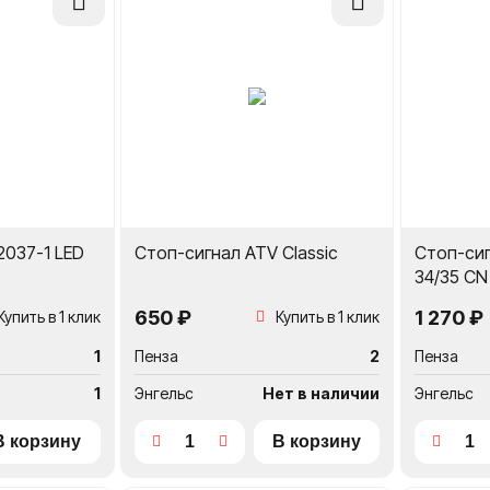
Зеркала и крепёж
в
в
сравнение
сравнение
Пластик кузовной
Подножки
Световое оборудование
Задняя оптика
Передняя оптика
Стекла
Указатели поворота
Стёкла ветровые
2037-1 LED
Стоп-сигнал ATV Classic
Стоп-сиг
Амортизаторы
34/35 CN
Ремкомплекты вилок
650 ₽
1 270 ₽
Купить в 1 клик
Купить в 1 клик
Рычаги подвески, шаровые и рулевые опоры
1
Пенза
2
Пенза
Прокладки ДВС
1
Энгельс
Нет в наличии
Энгельс
Прокладки ЦПГ
Прокладки глушителя
Прокладки карбюратора