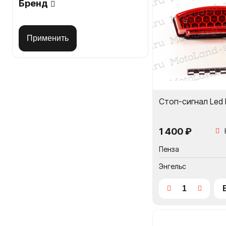
Бренд
Визоры и 
Интегралы
Стоп-сигнал Led
Кроссовые,
Модуляры
1 400 ₽
Открытые
Пенза
Энгельс