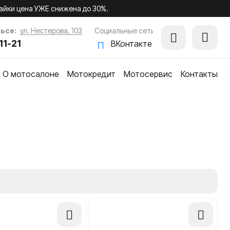
айки цена УЖЕ снижена до 30%.
ьсе:
ул. Нестерова, 103
Социальные сети
11-21
ВКонтакте
О мотосалоне
Мотокредит
Мотосервис
Контакты
ки
Добавить
Добавить
в
в
сравнение
сравнение