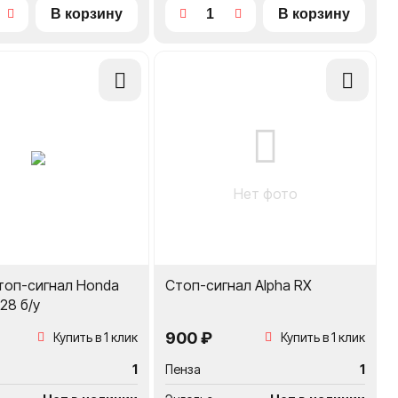
Добавить
Добавить
в
в
сравнение
сравнение
Нет фото
топ-сигнал Honda
Стоп-сигнал Alpha RX
28 б/у
900 ₽
Купить в 1 клик
Купить в 1 клик
1
Пенза
1