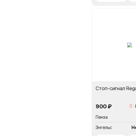
Стоп-сигнал Reg
900 ₽
Пенза
Энгельс
Н