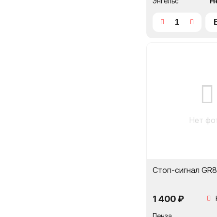
Энгельс
Н
Нет фо
Стоп-сигнал GR8
1 400 ₽
Пенза