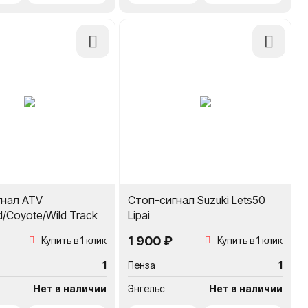
Добавить
Добавить
в
в
сравнение
сравнение
гнал ATV
Стоп-сигнал Suzuki Lets50
d/Coyote/Wild Track
Lipai
1 900 ₽
Купить в 1 клик
Купить в 1 клик
1
Пенза
1
Нет в наличии
Энгельс
Нет в наличии