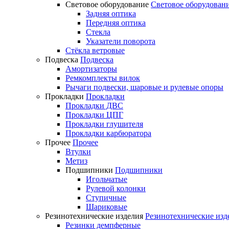
Световое оборудование
Световое оборудован
Задняя оптика
Передняя оптика
Стекла
Указатели поворота
Стёкла ветровые
Подвеска
Подвеска
Амортизаторы
Ремкомплекты вилок
Рычаги подвески, шаровые и рулевые опоры
Прокладки
Прокладки
Прокладки ДВС
Прокладки ЦПГ
Прокладки глушителя
Прокладки карбюратора
Прочее
Прочее
Втулки
Метиз
Подшипники
Подшипники
Игольчатые
Рулевой колонки
Ступичные
Шариковые
Резинотехнические изделия
Резинотехнические изд
Резинки демпферные