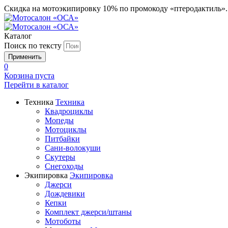
Скидка на мотоэкипировку 10% по промокоду «птеродактиль»
Каталог
Поиск по тексту
0
Корзина пуста
Перейти в
каталог
Техника
Техника
Квадроциклы
Мопеды
Мотоциклы
Питбайки
Сани-волокуши
Скутеры
Снегоходы
Экипировка
Экипировка
Джерси
Дождевики
Кепки
Комплект джерси/штаны
Мотоботы