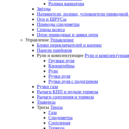
Ролики вариатора
Звёзды
Натяжители, ролики, успокоители приводной
Оси и ШРУСы
Приводы спидометра
Спицы колеса
Цепи приводные и замки цепи
Управление
Управление
Блоки переключателей и кнопки
Панели приборов
Рули и комплектующие
Рули и комплектующи
Грузики руля
Кронштейны
Рули
Ручки руля
Ручки руля с подогревом
Ручки газа
Рычаги КПП и педали тормоза
Рычаги сцепления и тормоза
Траверсы
Тросы
Тросы
Газа
Спидометра
Сцепления
Тормоза