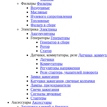
Фильтры
Фильтры
Воздушные
Масляные
Нулевого сопротивления
Топливные
Фильтр в сборе
Электрика
Электрика
Аккумуляторы
Генераторы
Генераторы
Генератор в сборе
Ротор
Статор
Датчики, коммутаторы, реле
Датчики, коммут
Датчики
Коммутаторы
Регуляторы напряжения
Реле стартера, указателей поворота
Замки зажигания
Катушки зажигания, свечные колпачки
Лампы, предохранители
Свечи зажигания
Сигналы звуковые
Стартеры
Аксессуары
Аксессуары
Заготовки ключей и брелоки