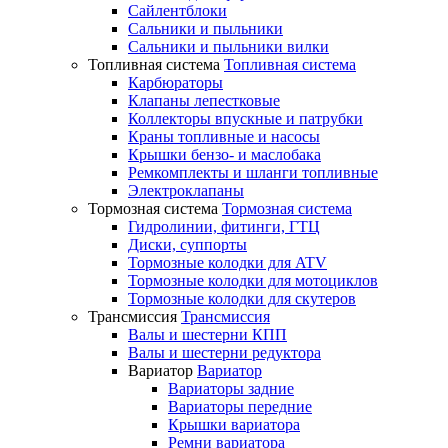
Сайлентблоки
Сальники и пыльники
Сальники и пыльники вилки
Топливная система
Топливная система
Карбюраторы
Клапаны лепестковые
Коллекторы впускные и патрубки
Краны топливные и насосы
Крышки бензо- и маслобака
Ремкомплекты и шланги топливные
Электроклапаны
Тормозная система
Тормозная система
Гидролинии, фитинги, ГТЦ
Диски, суппорты
Тормозные колодки для ATV
Тормозные колодки для мотоциклов
Тормозные колодки для скутеров
Трансмиссия
Трансмиссия
Валы и шестерни КПП
Валы и шестерни редуктора
Вариатор
Вариатор
Вариаторы задние
Вариаторы передние
Крышки вариатора
Ремни вариатора