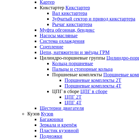
Картер
Кикстартер
Кикстартер
Вал кикстартера
Зубчатый сектор и привод кикстартера
Рычаг кикстартера
Муфта обгонная, бендикс
Насосы масляные
Система охлаждения
Сцепление
Цепи, натяжители и звёзды ГРМ
Цилиндро-поршневые группы
Цилиндро-пор
Кольца поршневые
Пальцы и стопорные кольца
Поршневые комплекты
Поршневые ком
Поршневые комплекты 2T
Поршневые комплекты 4T
ЦПГ в сборе
ЦПГ в сборе
ЦПГ 2T
ЦПГ 4T
Шестерни двигателя
Кузов
Кузов
Багажники
Зеркала и крепёж
Пластик кузовной
Подножки