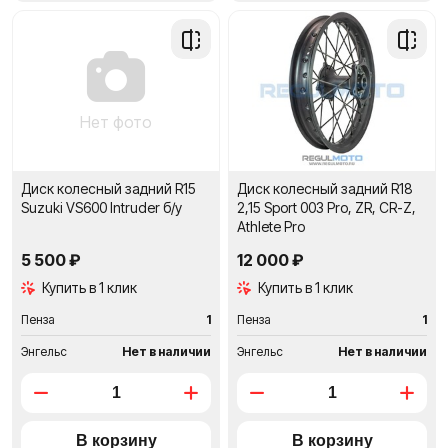
Добавить
Добави
в
в
сравнение
сравне
Нет фото
Диск колесный задний R15
Диск колесный задний R18
Suzuki VS600 Intruder б/у
2,15 Sport 003 Pro, ZR, CR-Z,
Athlete Pro
5 500 ₽
12 000 ₽
Купить в 1 клик
Купить в 1 клик
Пенза
1
Пенза
1
Энгельс
Нет в наличии
Энгельс
Нет в наличии