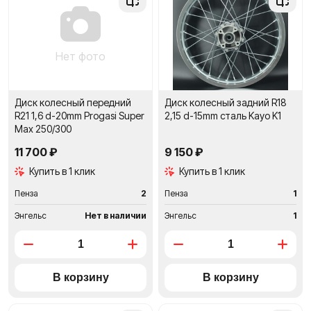
в
в
сравнение
сравне
Нет фото
Диск колесный передний
Диск колесный задний R18
R21 1,6 d-20mm Progasi Super
2,15 d-15mm сталь Kayo K1
Max 250/300
11 700 ₽
9 150 ₽
Купить в 1 клик
Купить в 1 клик
Пенза
2
Пенза
1
Энгельс
Нет в наличии
Энгельс
1