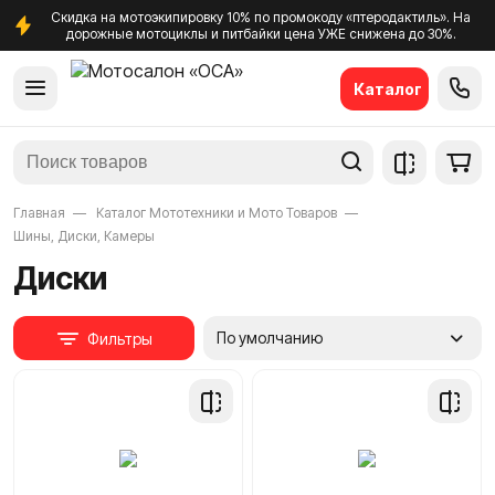
Скидка на мотоэкипировку 10% по промокоду «птеродактиль». На
дорожные мотоциклы и питбайки цена УЖЕ снижена до 30%.
Каталог
Главная
Каталог Мототехники и Мото Товаров
Шины, Диски, Камеры
Диски
По умолчанию
Фильтры
Добавить
Добави
в
в
сравнение
сравне