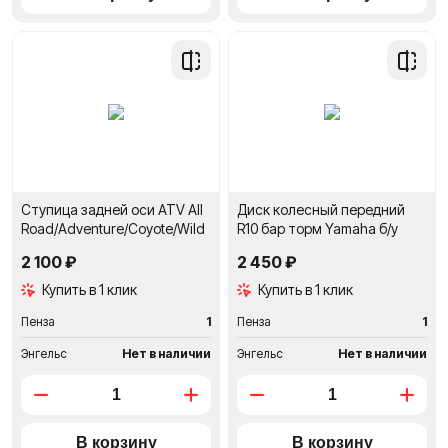
Добавить
Добави
в
в
сравнение
сравне
Ступица задней оси ATV All
Диск колесный передний
Road/Adventure/Coyote/Wild
R10 бар торм Yamaha б/у
2 100 ₽
2 450 ₽
Купить в 1 клик
Купить в 1 клик
Пенза
1
Пенза
1
Энгельс
Нет в наличии
Энгельс
Нет в наличии