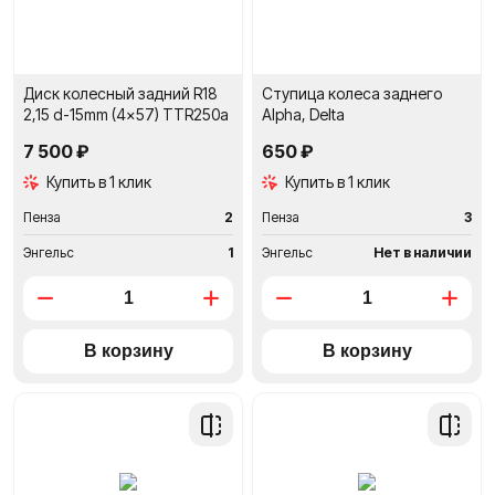
Диск колесный задний R18
Ступица колеса заднего
2,15 d-15mm (4x57) TTR250a
Alpha, Delta
7 500 ₽
650 ₽
Купить в 1 клик
Купить в 1 клик
Пенза
2
Пенза
3
Энгельс
1
Энгельс
Нет в наличии
Добавить
Добави
в
в
сравнение
сравне