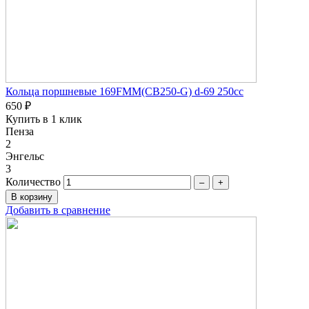
Кольца поршневые 169FMM(CB250-G) d-69 250сc
650 ₽
Купить в 1 клик
Пенза
2
Энгельс
3
Количество
–
+
Добавить в сравнение