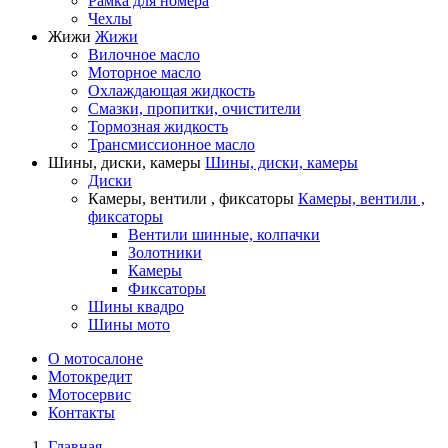
Рамка для номера
Чехлы
Жижи
Жижи
Вилочное масло
Моторное масло
Охлаждающая жидкость
Смазки, пропитки, очистители
Тормозная жидкость
Трансмиссионное масло
Шины, диски, камеры
Шины, диски, камеры
Диски
Камеры, вентили , фиксаторы
Камеры, вентили ,
фиксаторы
Вентили шинные, колпачки
Золотники
Камеры
Фиксаторы
Шины квадро
Шины мото
О мотосалоне
Мотокредит
Мотосервис
Контакты
Главная