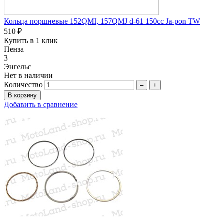
Кольца поршневые 152QMI, 157QMJ d-61 150сc Ja-pon TW
510 ₽
Купить в 1 клик
Пенза
3
Энгельс
Нет в наличии
Количество
–
+
Добавить в сравнение