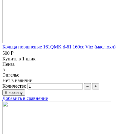
Кольца поршневые 161QMK d-61 160сc Virz (масл.охл)
500 ₽
Купить в 1 клик
Пенза
5
Энгельс
Нет в наличии
Количество
–
+
Добавить в сравнение