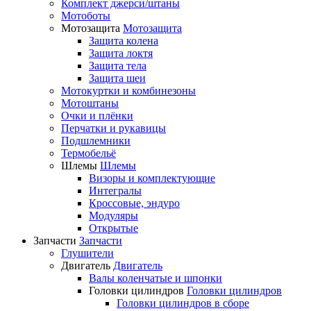
Комплект джерси/штаны
Мотоботы
Мотозащита
Мотозащита
Защита колена
Защита локтя
Защита тела
Защита шеи
Мотокуртки и комбинезоны
Мотоштаны
Очки и плёнки
Перчатки и рукавицы
Подшлемники
Термобельё
Шлемы
Шлемы
Визоры и комплектующие
Интегралы
Кроссовые, эндуро
Модуляры
Открытые
Запчасти
Запчасти
Глушители
Двигатель
Двигатель
Валы коленчатые и шпонки
Головки цилиндров
Головки цилиндров
Головки цилиндров в сборе