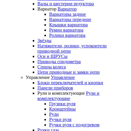
Валы и шестерни редуктора
Вариатор
Вариатор
Вариаторы задние
Вариаторы передние
Крышки вариатора
Ремни вариатора
Ролики вариатора
Звёзды
Натяжители, ролики, успокоители
приводной цепи
Оси и ШРУСы
Приводы спидометра
Спицы колеса
Цепи приводные и замки цепи
Управление
Управление
Блоки переключателей и кнопки
Панели приборов
Рули и комплектующие
Рули и
комплектующие
Грузики руля
Кронштейны
Рули
Ручки руля
Ручки руля с подогревом
Ручки газа