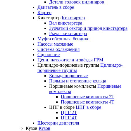
Детали головок цилиндров
Двигатель в сборе
Картер
Кикстартер
Кикстартер
Вал кикстартера
Зубчатый сектор и привод кикстартера
Рычаг кикстартера
Муфта обгонная, бендикс
Насосы масляные
Система охлаждения
Сцепление
Цепи, натяжители и звёзды ГРМ
Цилиндро-поршневые группы
Цилиндро-
поршневые группы
Кольца поршневые
Пальцы и стопорные кольца
Поршневые комплекты
Поршневые
комплекты
Поршневые комплекты 2T
Поршневые комплекты 4T
ЦПГ в сборе
ЦПГ в сборе
ЦПГ 2T
ЦПГ 4T
Шестерни двигателя
Кузов
Кузов