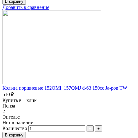
Добавить в сравнение
Кольца поршневые 152QMI, 157QMJ d-63 150сc Ja-pon TW
510 ₽
Купить в 1 клик
Пенза
2
Энгельс
Нет в наличии
Количество
–
+