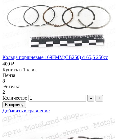
Кольца поршневые 169FMM(CB250) d-65,5 250сc
400 ₽
Купить в 1 клик
Пенза
8
Энгельс
2
Количество
–
+
Добавить в сравнение