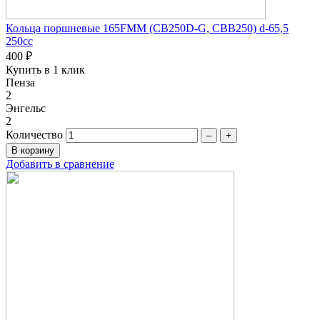
Кольца поршневые 165FMM (CB250D-G, CBB250) d-65,5
250сc
400 ₽
Купить в 1 клик
Пенза
2
Энгельс
2
Количество
–
+
Добавить в сравнение