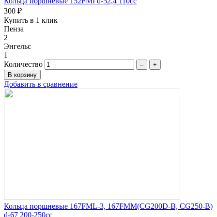
Кольца поршневые 152FMI d-52,4 110сc
300 ₽
Купить в 1 клик
Пенза
2
Энгельс
1
Количество
–
+
Добавить в сравнение
Кольца поршневые 167FML-3, 167FMM(CG200D-B, CG250-B)
d-67 200-250сc