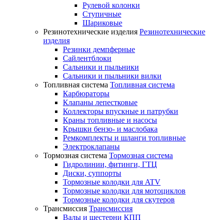
Рулевой колонки
Ступичные
Шариковые
Резинотехнические изделия
Резинотехнические
изделия
Резинки демпферные
Сайлентблоки
Сальники и пыльники
Сальники и пыльники вилки
Топливная система
Топливная система
Карбюраторы
Клапаны лепестковые
Коллекторы впускные и патрубки
Краны топливные и насосы
Крышки бензо- и маслобака
Ремкомплекты и шланги топливные
Электроклапаны
Тормозная система
Тормозная система
Гидролинии, фитинги, ГТЦ
Диски, суппорты
Тормозные колодки для ATV
Тормозные колодки для мотоциклов
Тормозные колодки для скутеров
Трансмиссия
Трансмиссия
Валы и шестерни КПП