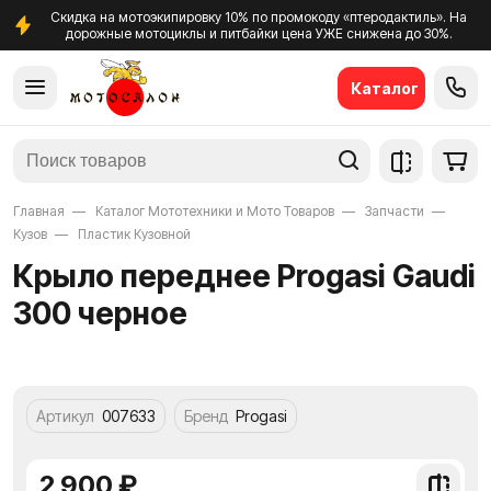
Скидка на мотоэкипировку 10% по промокоду «птеродактиль». На
дорожные мотоциклы и питбайки цена УЖЕ снижена до 30%.
Каталог
Главная
Каталог Мототехники и Мото Товаров
Запчасти
Кузов
Пластик Кузовной
Крыло переднеe Progasi Gaudi
300 черное
Артикул
007633
Бренд
Progasi
2 900 ₽
Добави