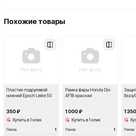
Похожие товары
Добавить
Добавить
в
в
сравнение
сравнение
Нет фото
Нет фото
Пластик подрулевой
Рамка фары Honda Dio
Защит
нижний Epoch Leike 50
AF18 красная
Ibiza
350 ₽
1 000 ₽
1 350
Купить в 1 клик
Купить в 1 клик
Ку
Пенза
1
Пенза
1
Пенза