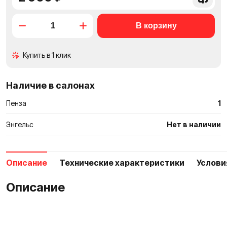
в
сравне
Купить в 1 клик
Наличие в салонах
Пенза
1
Энгельс
Нет в наличии
Описание
Технические характеристики
Услови
Описание