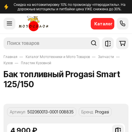
Скидка на мотоэкипировку 10% по промокоду «птеродактиль». На
дорожные мотоциклы и питбайки цена УЖЕ снижена до 30%.
Каталог
Главная
Каталог Мототехники и Мото Товаров
Запчасти
Кузов
Пластик Кузовной
Бак топливный Progasi Smart
125/150
Артикул
502060013-0001 008835
Бренд
Progasi
4 900 ₽
Добави