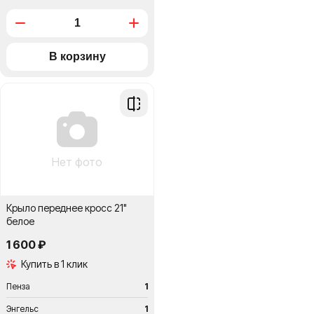
Добавить
в
сравнение
Нет фото
Крыло переднеe кросс 21"
белое
1 600 ₽
Купить в 1 клик
Пенза
1
Энгельс
1