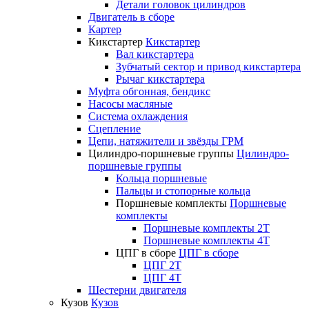
Детали головок цилиндров
Двигатель в сборе
Картер
Кикстартер
Кикстартер
Вал кикстартера
Зубчатый сектор и привод кикстартера
Рычаг кикстартера
Муфта обгонная, бендикс
Насосы масляные
Система охлаждения
Сцепление
Цепи, натяжители и звёзды ГРМ
Цилиндро-поршневые группы
Цилиндро-
поршневые группы
Кольца поршневые
Пальцы и стопорные кольца
Поршневые комплекты
Поршневые
комплекты
Поршневые комплекты 2T
Поршневые комплекты 4T
ЦПГ в сборе
ЦПГ в сборе
ЦПГ 2T
ЦПГ 4T
Шестерни двигателя
Кузов
Кузов