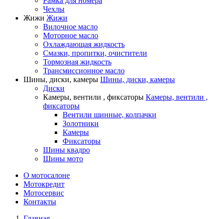
Рамка для номера
Чехлы
Жижи
Жижи
Вилочное масло
Моторное масло
Охлаждающая жидкость
Смазки, пропитки, очистители
Тормозная жидкость
Трансмиссионное масло
Шины, диски, камеры
Шины, диски, камеры
Диски
Камеры, вентили , фиксаторы
Камеры, вентили ,
фиксаторы
Вентили шинные, колпачки
Золотники
Камеры
Фиксаторы
Шины квадро
Шины мото
О мотосалоне
Мотокредит
Мотосервис
Контакты
Главная