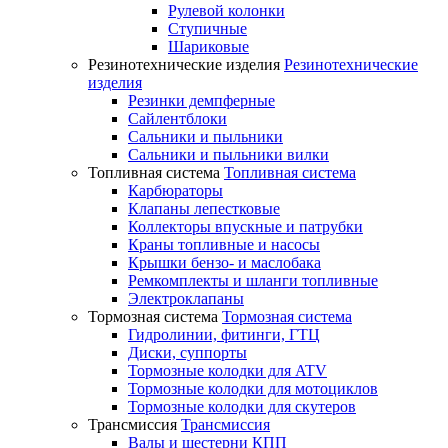
Рулевой колонки
Ступичные
Шариковые
Резинотехнические изделия
Резинотехнические
изделия
Резинки демпферные
Сайлентблоки
Сальники и пыльники
Сальники и пыльники вилки
Топливная система
Топливная система
Карбюраторы
Клапаны лепестковые
Коллекторы впускные и патрубки
Краны топливные и насосы
Крышки бензо- и маслобака
Ремкомплекты и шланги топливные
Электроклапаны
Тормозная система
Тормозная система
Гидролинии, фитинги, ГТЦ
Диски, суппорты
Тормозные колодки для ATV
Тормозные колодки для мотоциклов
Тормозные колодки для скутеров
Трансмиссия
Трансмиссия
Валы и шестерни КПП