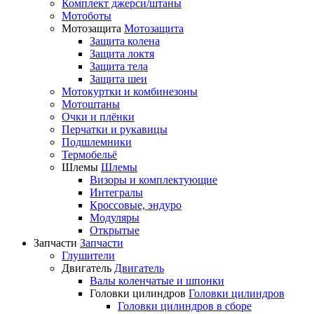
Комплект джерси/штаны
Мотоботы
Мотозащита
Мотозащита
Защита колена
Защита локтя
Защита тела
Защита шеи
Мотокуртки и комбинезоны
Мотоштаны
Очки и плёнки
Перчатки и рукавицы
Подшлемники
Термобельё
Шлемы
Шлемы
Визоры и комплектующие
Интегралы
Кроссовые, эндуро
Модуляры
Открытые
Запчасти
Запчасти
Глушители
Двигатель
Двигатель
Валы коленчатые и шпонки
Головки цилиндров
Головки цилиндров
Головки цилиндров в сборе