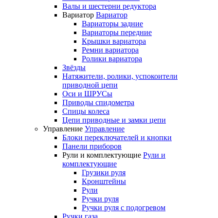
Валы и шестерни редуктора
Вариатор
Вариатор
Вариаторы задние
Вариаторы передние
Крышки вариатора
Ремни вариатора
Ролики вариатора
Звёзды
Натяжители, ролики, успокоители
приводной цепи
Оси и ШРУСы
Приводы спидометра
Спицы колеса
Цепи приводные и замки цепи
Управление
Управление
Блоки переключателей и кнопки
Панели приборов
Рули и комплектующие
Рули и
комплектующие
Грузики руля
Кронштейны
Рули
Ручки руля
Ручки руля с подогревом
Ручки газа