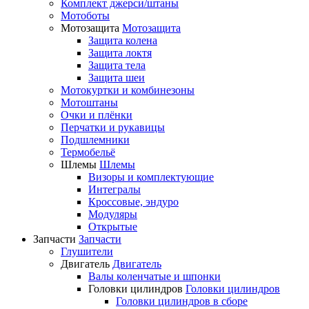
Комплект джерси/штаны
Мотоботы
Мотозащита
Мотозащита
Защита колена
Защита локтя
Защита тела
Защита шеи
Мотокуртки и комбинезоны
Мотоштаны
Очки и плёнки
Перчатки и рукавицы
Подшлемники
Термобельё
Шлемы
Шлемы
Визоры и комплектующие
Интегралы
Кроссовые, эндуро
Модуляры
Открытые
Запчасти
Запчасти
Глушители
Двигатель
Двигатель
Валы коленчатые и шпонки
Головки цилиндров
Головки цилиндров
Головки цилиндров в сборе