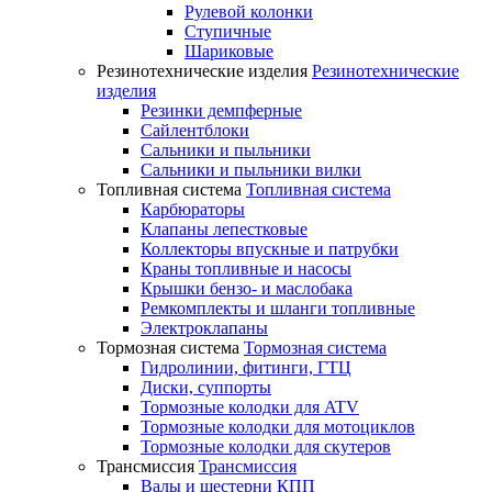
Рулевой колонки
Ступичные
Шариковые
Резинотехнические изделия
Резинотехнические
изделия
Резинки демпферные
Сайлентблоки
Сальники и пыльники
Сальники и пыльники вилки
Топливная система
Топливная система
Карбюраторы
Клапаны лепестковые
Коллекторы впускные и патрубки
Краны топливные и насосы
Крышки бензо- и маслобака
Ремкомплекты и шланги топливные
Электроклапаны
Тормозная система
Тормозная система
Гидролинии, фитинги, ГТЦ
Диски, суппорты
Тормозные колодки для ATV
Тормозные колодки для мотоциклов
Тормозные колодки для скутеров
Трансмиссия
Трансмиссия
Валы и шестерни КПП