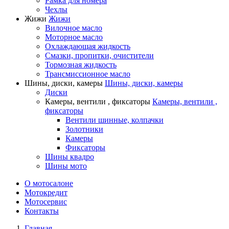
Рамка для номера
Чехлы
Жижи
Жижи
Вилочное масло
Моторное масло
Охлаждающая жидкость
Смазки, пропитки, очистители
Тормозная жидкость
Трансмиссионное масло
Шины, диски, камеры
Шины, диски, камеры
Диски
Камеры, вентили , фиксаторы
Камеры, вентили ,
фиксаторы
Вентили шинные, колпачки
Золотники
Камеры
Фиксаторы
Шины квадро
Шины мото
О мотосалоне
Мотокредит
Мотосервис
Контакты
Главная