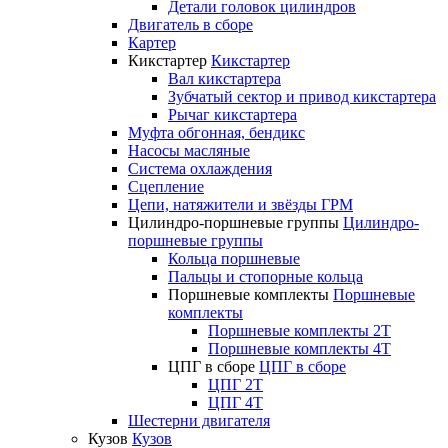
Детали головок цилиндров
Двигатель в сборе
Картер
Кикстартер
Кикстартер
Вал кикстартера
Зубчатый сектор и привод кикстартера
Рычаг кикстартера
Муфта обгонная, бендикс
Насосы масляные
Система охлаждения
Сцепление
Цепи, натяжители и звёзды ГРМ
Цилиндро-поршневые группы
Цилиндро-
поршневые группы
Кольца поршневые
Пальцы и стопорные кольца
Поршневые комплекты
Поршневые
комплекты
Поршневые комплекты 2T
Поршневые комплекты 4T
ЦПГ в сборе
ЦПГ в сборе
ЦПГ 2T
ЦПГ 4T
Шестерни двигателя
Кузов
Кузов