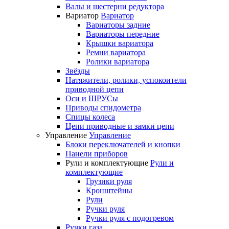
Валы и шестерни редуктора
Вариатор
Вариатор
Вариаторы задние
Вариаторы передние
Крышки вариатора
Ремни вариатора
Ролики вариатора
Звёзды
Натяжители, ролики, успокоители
приводной цепи
Оси и ШРУСы
Приводы спидометра
Спицы колеса
Цепи приводные и замки цепи
Управление
Управление
Блоки переключателей и кнопки
Панели приборов
Рули и комплектующие
Рули и
комплектующие
Грузики руля
Кронштейны
Рули
Ручки руля
Ручки руля с подогревом
Ручки газа