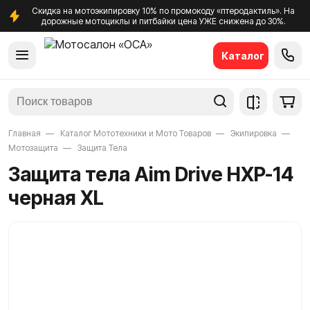
Скидка на мотоэкипировку 10% по промокоду «птеродактиль». На
дорожные мотоциклы и питбайки цена УЖЕ снижена до 30%.
Каталог
Главная
Каталог Мототехники и Мото Товаров
Экипировка
Мотозащита
Защита Тела
Защита тела Aim Drive HXP-14
черная XL