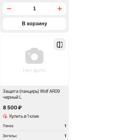
Добавить
в
сравнение
Нет фото
Защита (панцирь) Wolf AR09
черный L
8 500 ₽
Купить в 1 клик
Пенза
1
Энгельс
1