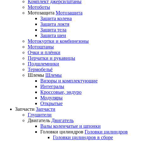
Комплект джерси/штаны
Мотоботы
Мотозащита
Мотозащита
Защита колена
Защита локтя
Защита тела
Защита шеи
Мотокуртки и комбинезоны
Мотоштаны
Очки и плёнки
Перчатки и рукавицы
Подшлемники
Термобельё
Шлемы
Шлемы
Визоры и комплектующие
Интегралы
Кроссовые, эндуро
Модуляры
Открытые
Запчасти
Запчасти
Глушители
Двигатель
Двигатель
Валы коленчатые и шпонки
Головки цилиндров
Головки цилиндров
Головки цилиндров в сборе