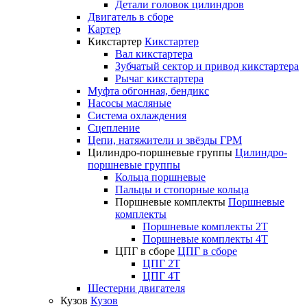
Детали головок цилиндров
Двигатель в сборе
Картер
Кикстартер
Кикстартер
Вал кикстартера
Зубчатый сектор и привод кикстартера
Рычаг кикстартера
Муфта обгонная, бендикс
Насосы масляные
Система охлаждения
Сцепление
Цепи, натяжители и звёзды ГРМ
Цилиндро-поршневые группы
Цилиндро-
поршневые группы
Кольца поршневые
Пальцы и стопорные кольца
Поршневые комплекты
Поршневые
комплекты
Поршневые комплекты 2T
Поршневые комплекты 4T
ЦПГ в сборе
ЦПГ в сборе
ЦПГ 2T
ЦПГ 4T
Шестерни двигателя
Кузов
Кузов