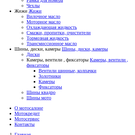
Рамка для номера
Чехлы
Жижи
Жижи
Вилочное масло
Моторное масло
Охлаждающая жидкость
Смазки, пропитки, очистители
Тормозная жидкость
Трансмиссионное масло
Шины, диски, камеры
Шины, диски, камеры
Диски
Камеры, вентили , фиксаторы
Камеры, вентили ,
фиксаторы
Вентили шинные, колпачки
Золотники
Камеры
Фиксаторы
Шины квадро
Шины мото
О мотосалоне
Мотокредит
Мотосервис
Контакты
Главная