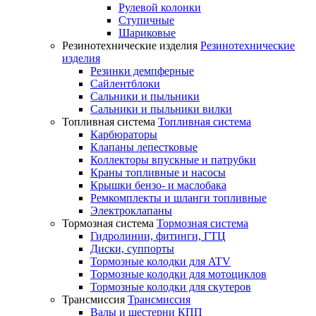
Рулевой колонки
Ступичные
Шариковые
Резинотехнические изделия
Резинотехнические
изделия
Резинки демпферные
Сайлентблоки
Сальники и пыльники
Сальники и пыльники вилки
Топливная система
Топливная система
Карбюраторы
Клапаны лепестковые
Коллекторы впускные и патрубки
Краны топливные и насосы
Крышки бензо- и маслобака
Ремкомплекты и шланги топливные
Электроклапаны
Тормозная система
Тормозная система
Гидролинии, фитинги, ГТЦ
Диски, суппорты
Тормозные колодки для ATV
Тормозные колодки для мотоциклов
Тормозные колодки для скутеров
Трансмиссия
Трансмиссия
Валы и шестерни КПП