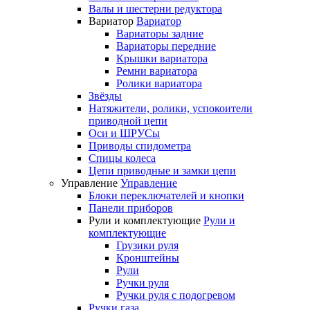
Валы и шестерни редуктора
Вариатор
Вариатор
Вариаторы задние
Вариаторы передние
Крышки вариатора
Ремни вариатора
Ролики вариатора
Звёзды
Натяжители, ролики, успокоители
приводной цепи
Оси и ШРУСы
Приводы спидометра
Спицы колеса
Цепи приводные и замки цепи
Управление
Управление
Блоки переключателей и кнопки
Панели приборов
Рули и комплектующие
Рули и
комплектующие
Грузики руля
Кронштейны
Рули
Ручки руля
Ручки руля с подогревом
Ручки газа