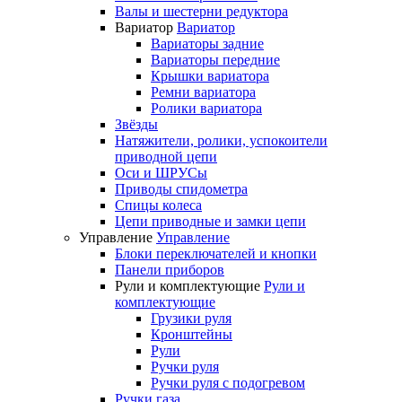
Валы и шестерни редуктора
Вариатор
Вариатор
Вариаторы задние
Вариаторы передние
Крышки вариатора
Ремни вариатора
Ролики вариатора
Звёзды
Натяжители, ролики, успокоители
приводной цепи
Оси и ШРУСы
Приводы спидометра
Спицы колеса
Цепи приводные и замки цепи
Управление
Управление
Блоки переключателей и кнопки
Панели приборов
Рули и комплектующие
Рули и
комплектующие
Грузики руля
Кронштейны
Рули
Ручки руля
Ручки руля с подогревом
Ручки газа