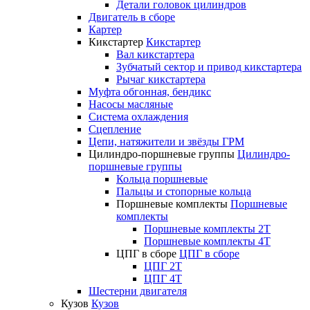
Детали головок цилиндров
Двигатель в сборе
Картер
Кикстартер
Кикстартер
Вал кикстартера
Зубчатый сектор и привод кикстартера
Рычаг кикстартера
Муфта обгонная, бендикс
Насосы масляные
Система охлаждения
Сцепление
Цепи, натяжители и звёзды ГРМ
Цилиндро-поршневые группы
Цилиндро-
поршневые группы
Кольца поршневые
Пальцы и стопорные кольца
Поршневые комплекты
Поршневые
комплекты
Поршневые комплекты 2T
Поршневые комплекты 4T
ЦПГ в сборе
ЦПГ в сборе
ЦПГ 2T
ЦПГ 4T
Шестерни двигателя
Кузов
Кузов