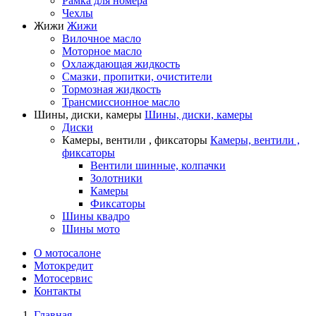
Рамка для номера
Чехлы
Жижи
Жижи
Вилочное масло
Моторное масло
Охлаждающая жидкость
Смазки, пропитки, очистители
Тормозная жидкость
Трансмиссионное масло
Шины, диски, камеры
Шины, диски, камеры
Диски
Камеры, вентили , фиксаторы
Камеры, вентили ,
фиксаторы
Вентили шинные, колпачки
Золотники
Камеры
Фиксаторы
Шины квадро
Шины мото
О мотосалоне
Мотокредит
Мотосервис
Контакты
Главная