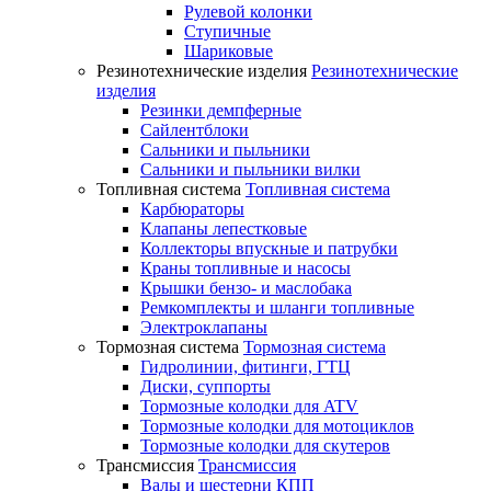
Рулевой колонки
Ступичные
Шариковые
Резинотехнические изделия
Резинотехнические
изделия
Резинки демпферные
Сайлентблоки
Сальники и пыльники
Сальники и пыльники вилки
Топливная система
Топливная система
Карбюраторы
Клапаны лепестковые
Коллекторы впускные и патрубки
Краны топливные и насосы
Крышки бензо- и маслобака
Ремкомплекты и шланги топливные
Электроклапаны
Тормозная система
Тормозная система
Гидролинии, фитинги, ГТЦ
Диски, суппорты
Тормозные колодки для ATV
Тормозные колодки для мотоциклов
Тормозные колодки для скутеров
Трансмиссия
Трансмиссия
Валы и шестерни КПП