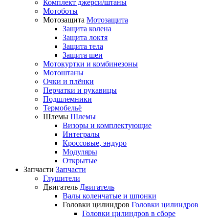
Комплект джерси/штаны
Мотоботы
Мотозащита
Мотозащита
Защита колена
Защита локтя
Защита тела
Защита шеи
Мотокуртки и комбинезоны
Мотоштаны
Очки и плёнки
Перчатки и рукавицы
Подшлемники
Термобельё
Шлемы
Шлемы
Визоры и комплектующие
Интегралы
Кроссовые, эндуро
Модуляры
Открытые
Запчасти
Запчасти
Глушители
Двигатель
Двигатель
Валы коленчатые и шпонки
Головки цилиндров
Головки цилиндров
Головки цилиндров в сборе