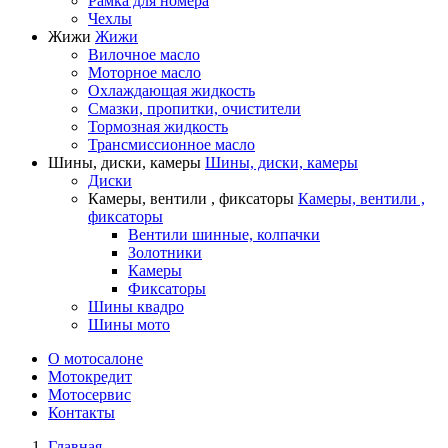
Рамка для номера
Чехлы
Жижи
Жижи
Вилочное масло
Моторное масло
Охлаждающая жидкость
Смазки, пропитки, очистители
Тормозная жидкость
Трансмиссионное масло
Шины, диски, камеры
Шины, диски, камеры
Диски
Камеры, вентили , фиксаторы
Камеры, вентили ,
фиксаторы
Вентили шинные, колпачки
Золотники
Камеры
Фиксаторы
Шины квадро
Шины мото
О мотосалоне
Мотокредит
Мотосервис
Контакты
Главная