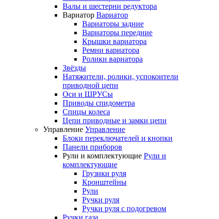
Валы и шестерни редуктора
Вариатор
Вариатор
Вариаторы задние
Вариаторы передние
Крышки вариатора
Ремни вариатора
Ролики вариатора
Звёзды
Натяжители, ролики, успокоители
приводной цепи
Оси и ШРУСы
Приводы спидометра
Спицы колеса
Цепи приводные и замки цепи
Управление
Управление
Блоки переключателей и кнопки
Панели приборов
Рули и комплектующие
Рули и
комплектующие
Грузики руля
Кронштейны
Рули
Ручки руля
Ручки руля с подогревом
Ручки газа