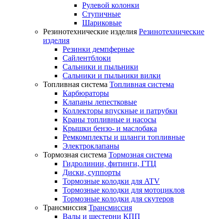
Рулевой колонки
Ступичные
Шариковые
Резинотехнические изделия
Резинотехнические
изделия
Резинки демпферные
Сайлентблоки
Сальники и пыльники
Сальники и пыльники вилки
Топливная система
Топливная система
Карбюраторы
Клапаны лепестковые
Коллекторы впускные и патрубки
Краны топливные и насосы
Крышки бензо- и маслобака
Ремкомплекты и шланги топливные
Электроклапаны
Тормозная система
Тормозная система
Гидролинии, фитинги, ГТЦ
Диски, суппорты
Тормозные колодки для ATV
Тормозные колодки для мотоциклов
Тормозные колодки для скутеров
Трансмиссия
Трансмиссия
Валы и шестерни КПП