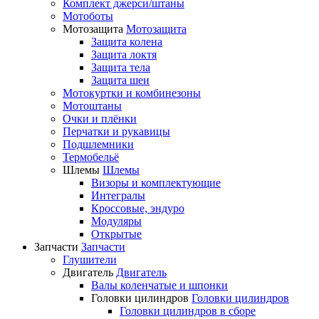
Комплект джерси/штаны
Мотоботы
Мотозащита
Мотозащита
Защита колена
Защита локтя
Защита тела
Защита шеи
Мотокуртки и комбинезоны
Мотоштаны
Очки и плёнки
Перчатки и рукавицы
Подшлемники
Термобельё
Шлемы
Шлемы
Визоры и комплектующие
Интегралы
Кроссовые, эндуро
Модуляры
Открытые
Запчасти
Запчасти
Глушители
Двигатель
Двигатель
Валы коленчатые и шпонки
Головки цилиндров
Головки цилиндров
Головки цилиндров в сборе