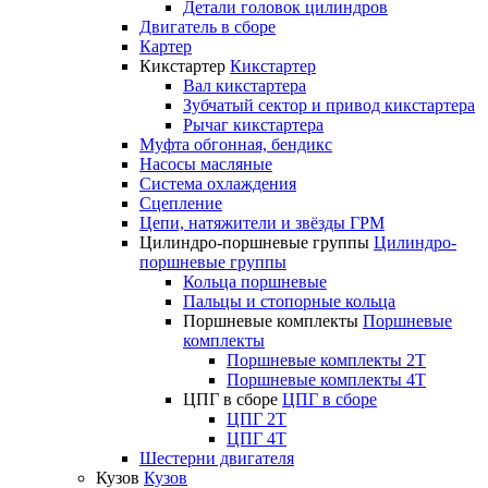
Детали головок цилиндров
Двигатель в сборе
Картер
Кикстартер
Кикстартер
Вал кикстартера
Зубчатый сектор и привод кикстартера
Рычаг кикстартера
Муфта обгонная, бендикс
Насосы масляные
Система охлаждения
Сцепление
Цепи, натяжители и звёзды ГРМ
Цилиндро-поршневые группы
Цилиндро-
поршневые группы
Кольца поршневые
Пальцы и стопорные кольца
Поршневые комплекты
Поршневые
комплекты
Поршневые комплекты 2T
Поршневые комплекты 4T
ЦПГ в сборе
ЦПГ в сборе
ЦПГ 2T
ЦПГ 4T
Шестерни двигателя
Кузов
Кузов