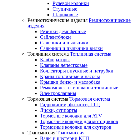
Рулевой колонки
Ступичные
Шариковые
Резинотехнические изделия
Резинотехнические
изделия
Резинки демпферные
Сайлентблоки
Сальники и пыльники
Сальники и пыльники вилки
Топливная система
Топливная система
Карбюраторы
Клапаны лепестковые
Коллекторы впускные и патрубки
Краны топливные и насосы
Крышки бензо- и маслобака
Ремкомплекты и шланги топливные
Электроклапаны
Тормозная система
Тормозная система
Гидролинии, фитинги, ГТЦ
Диски, суппорты
Тормозные колодки для ATV
Тормозные колодки для мотоциклов
Тормозные колодки для скутеров
Трансмиссия
Трансмиссия
Валы и шестерни КПП