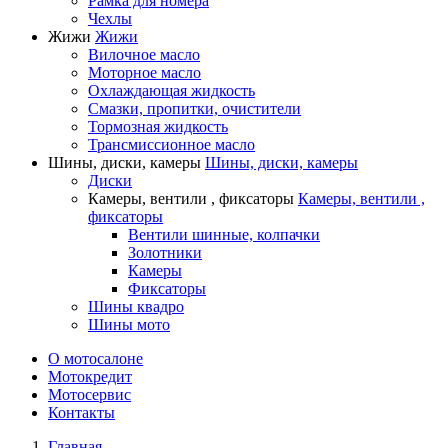
Рамка для номера
Чехлы
Жижи
Жижи
Вилочное масло
Моторное масло
Охлаждающая жидкость
Смазки, пропитки, очистители
Тормозная жидкость
Трансмиссионное масло
Шины, диски, камеры
Шины, диски, камеры
Диски
Камеры, вентили , фиксаторы
Камеры, вентили ,
фиксаторы
Вентили шинные, колпачки
Золотники
Камеры
Фиксаторы
Шины квадро
Шины мото
О мотосалоне
Мотокредит
Мотосервис
Контакты
Главная