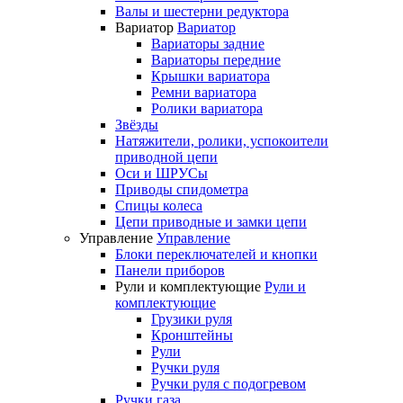
Валы и шестерни редуктора
Вариатор
Вариатор
Вариаторы задние
Вариаторы передние
Крышки вариатора
Ремни вариатора
Ролики вариатора
Звёзды
Натяжители, ролики, успокоители
приводной цепи
Оси и ШРУСы
Приводы спидометра
Спицы колеса
Цепи приводные и замки цепи
Управление
Управление
Блоки переключателей и кнопки
Панели приборов
Рули и комплектующие
Рули и
комплектующие
Грузики руля
Кронштейны
Рули
Ручки руля
Ручки руля с подогревом
Ручки газа