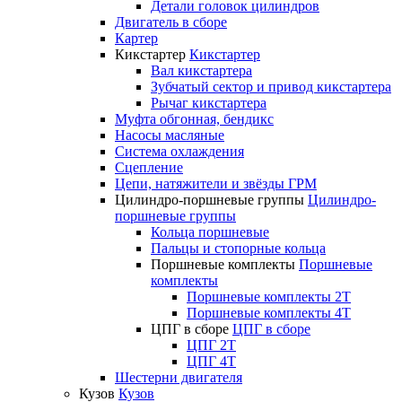
Детали головок цилиндров
Двигатель в сборе
Картер
Кикстартер
Кикстартер
Вал кикстартера
Зубчатый сектор и привод кикстартера
Рычаг кикстартера
Муфта обгонная, бендикс
Насосы масляные
Система охлаждения
Сцепление
Цепи, натяжители и звёзды ГРМ
Цилиндро-поршневые группы
Цилиндро-
поршневые группы
Кольца поршневые
Пальцы и стопорные кольца
Поршневые комплекты
Поршневые
комплекты
Поршневые комплекты 2T
Поршневые комплекты 4T
ЦПГ в сборе
ЦПГ в сборе
ЦПГ 2T
ЦПГ 4T
Шестерни двигателя
Кузов
Кузов