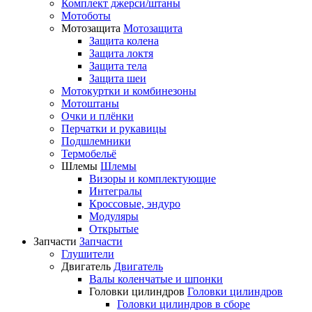
Комплект джерси/штаны
Мотоботы
Мотозащита
Мотозащита
Защита колена
Защита локтя
Защита тела
Защита шеи
Мотокуртки и комбинезоны
Мотоштаны
Очки и плёнки
Перчатки и рукавицы
Подшлемники
Термобельё
Шлемы
Шлемы
Визоры и комплектующие
Интегралы
Кроссовые, эндуро
Модуляры
Открытые
Запчасти
Запчасти
Глушители
Двигатель
Двигатель
Валы коленчатые и шпонки
Головки цилиндров
Головки цилиндров
Головки цилиндров в сборе