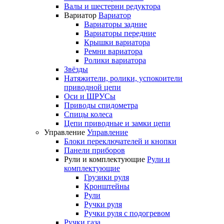
Валы и шестерни редуктора
Вариатор
Вариатор
Вариаторы задние
Вариаторы передние
Крышки вариатора
Ремни вариатора
Ролики вариатора
Звёзды
Натяжители, ролики, успокоители
приводной цепи
Оси и ШРУСы
Приводы спидометра
Спицы колеса
Цепи приводные и замки цепи
Управление
Управление
Блоки переключателей и кнопки
Панели приборов
Рули и комплектующие
Рули и
комплектующие
Грузики руля
Кронштейны
Рули
Ручки руля
Ручки руля с подогревом
Ручки газа