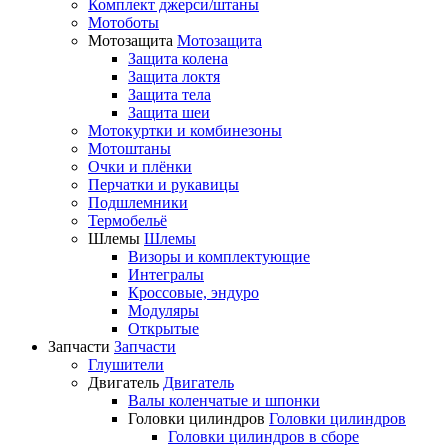
Комплект джерси/штаны
Мотоботы
Мотозащита
Мотозащита
Защита колена
Защита локтя
Защита тела
Защита шеи
Мотокуртки и комбинезоны
Мотоштаны
Очки и плёнки
Перчатки и рукавицы
Подшлемники
Термобельё
Шлемы
Шлемы
Визоры и комплектующие
Интегралы
Кроссовые, эндуро
Модуляры
Открытые
Запчасти
Запчасти
Глушители
Двигатель
Двигатель
Валы коленчатые и шпонки
Головки цилиндров
Головки цилиндров
Головки цилиндров в сборе