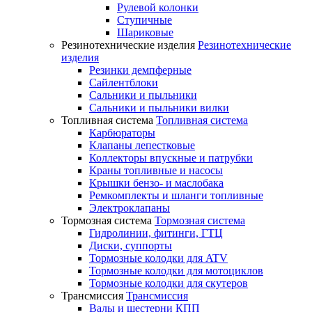
Рулевой колонки
Ступичные
Шариковые
Резинотехнические изделия
Резинотехнические
изделия
Резинки демпферные
Сайлентблоки
Сальники и пыльники
Сальники и пыльники вилки
Топливная система
Топливная система
Карбюраторы
Клапаны лепестковые
Коллекторы впускные и патрубки
Краны топливные и насосы
Крышки бензо- и маслобака
Ремкомплекты и шланги топливные
Электроклапаны
Тормозная система
Тормозная система
Гидролинии, фитинги, ГТЦ
Диски, суппорты
Тормозные колодки для ATV
Тормозные колодки для мотоциклов
Тормозные колодки для скутеров
Трансмиссия
Трансмиссия
Валы и шестерни КПП