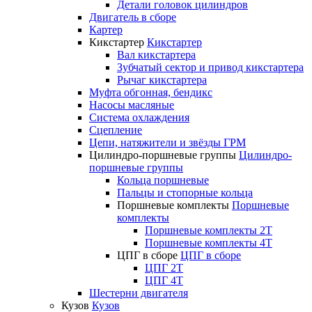
Детали головок цилиндров
Двигатель в сборе
Картер
Кикстартер
Кикстартер
Вал кикстартера
Зубчатый сектор и привод кикстартера
Рычаг кикстартера
Муфта обгонная, бендикс
Насосы масляные
Система охлаждения
Сцепление
Цепи, натяжители и звёзды ГРМ
Цилиндро-поршневые группы
Цилиндро-
поршневые группы
Кольца поршневые
Пальцы и стопорные кольца
Поршневые комплекты
Поршневые
комплекты
Поршневые комплекты 2T
Поршневые комплекты 4T
ЦПГ в сборе
ЦПГ в сборе
ЦПГ 2T
ЦПГ 4T
Шестерни двигателя
Кузов
Кузов