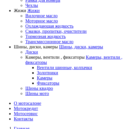
Рамка для номера
Чехлы
Жижи
Жижи
Вилочное масло
Моторное масло
Охлаждающая жидкость
Смазки, пропитки, очистители
Тормозная жидкость
Трансмиссионное масло
Шины, диски, камеры
Шины, диски, камеры
Диски
Камеры, вентили , фиксаторы
Камеры, вентили ,
фиксаторы
Вентили шинные, колпачки
Золотники
Камеры
Фиксаторы
Шины квадро
Шины мото
О мотосалоне
Мотокредит
Мотосервис
Контакты
Главная