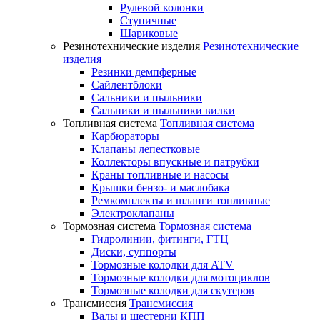
Рулевой колонки
Ступичные
Шариковые
Резинотехнические изделия
Резинотехнические
изделия
Резинки демпферные
Сайлентблоки
Сальники и пыльники
Сальники и пыльники вилки
Топливная система
Топливная система
Карбюраторы
Клапаны лепестковые
Коллекторы впускные и патрубки
Краны топливные и насосы
Крышки бензо- и маслобака
Ремкомплекты и шланги топливные
Электроклапаны
Тормозная система
Тормозная система
Гидролинии, фитинги, ГТЦ
Диски, суппорты
Тормозные колодки для ATV
Тормозные колодки для мотоциклов
Тормозные колодки для скутеров
Трансмиссия
Трансмиссия
Валы и шестерни КПП