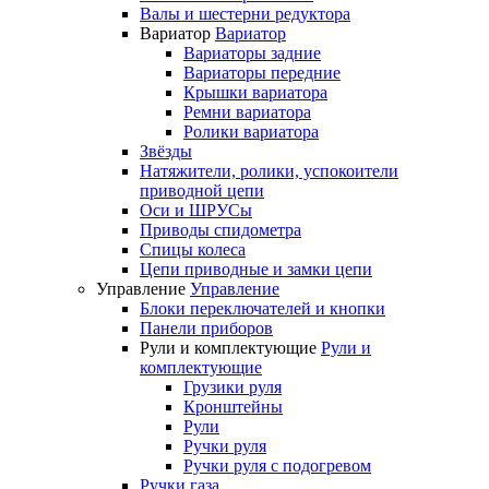
Валы и шестерни редуктора
Вариатор
Вариатор
Вариаторы задние
Вариаторы передние
Крышки вариатора
Ремни вариатора
Ролики вариатора
Звёзды
Натяжители, ролики, успокоители
приводной цепи
Оси и ШРУСы
Приводы спидометра
Спицы колеса
Цепи приводные и замки цепи
Управление
Управление
Блоки переключателей и кнопки
Панели приборов
Рули и комплектующие
Рули и
комплектующие
Грузики руля
Кронштейны
Рули
Ручки руля
Ручки руля с подогревом
Ручки газа