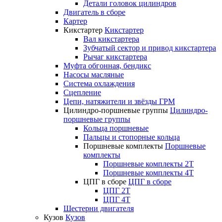
Детали головок цилиндров
Двигатель в сборе
Картер
Кикстартер
Кикстартер
Вал кикстартера
Зубчатый сектор и привод кикстартера
Рычаг кикстартера
Муфта обгонная, бендикс
Насосы масляные
Система охлаждения
Сцепление
Цепи, натяжители и звёзды ГРМ
Цилиндро-поршневые группы
Цилиндро-
поршневые группы
Кольца поршневые
Пальцы и стопорные кольца
Поршневые комплекты
Поршневые
комплекты
Поршневые комплекты 2T
Поршневые комплекты 4T
ЦПГ в сборе
ЦПГ в сборе
ЦПГ 2T
ЦПГ 4T
Шестерни двигателя
Кузов
Кузов