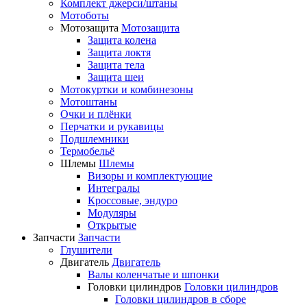
Комплект джерси/штаны
Мотоботы
Мотозащита
Мотозащита
Защита колена
Защита локтя
Защита тела
Защита шеи
Мотокуртки и комбинезоны
Мотоштаны
Очки и плёнки
Перчатки и рукавицы
Подшлемники
Термобельё
Шлемы
Шлемы
Визоры и комплектующие
Интегралы
Кроссовые, эндуро
Модуляры
Открытые
Запчасти
Запчасти
Глушители
Двигатель
Двигатель
Валы коленчатые и шпонки
Головки цилиндров
Головки цилиндров
Головки цилиндров в сборе