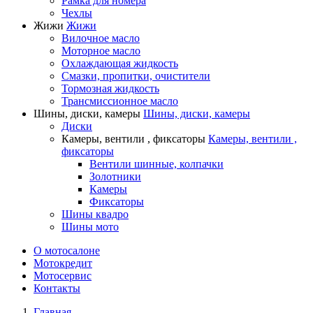
Рамка для номера
Чехлы
Жижи
Жижи
Вилочное масло
Моторное масло
Охлаждающая жидкость
Смазки, пропитки, очистители
Тормозная жидкость
Трансмиссионное масло
Шины, диски, камеры
Шины, диски, камеры
Диски
Камеры, вентили , фиксаторы
Камеры, вентили ,
фиксаторы
Вентили шинные, колпачки
Золотники
Камеры
Фиксаторы
Шины квадро
Шины мото
О мотосалоне
Мотокредит
Мотосервис
Контакты
Главная