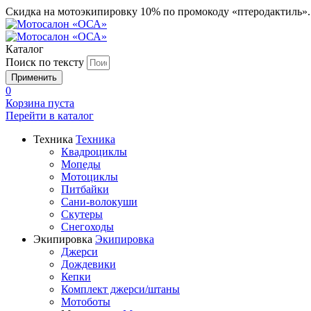
Скидка на мотоэкипировку 10% по промокоду «птеродактиль»
Каталог
Поиск по тексту
0
Корзина пуста
Перейти в
каталог
Техника
Техника
Квадроциклы
Мопеды
Мотоциклы
Питбайки
Сани-волокуши
Скутеры
Снегоходы
Экипировка
Экипировка
Джерси
Дождевики
Кепки
Комплект джерси/штаны
Мотоботы