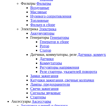
Фильтры
Фильтры
Воздушные
Масляные
Нулевого сопротивления
Топливные
Фильтр в сборе
Электрика
Электрика
Аккумуляторы
Генераторы
Генераторы
Генератор в сборе
Ротор
Статор
Датчики, коммутаторы, реле
Датчики, коммут
Датчики
Коммутаторы
Регуляторы напряжения
Реле стартера, указателей поворота
Замки зажигания
Катушки зажигания, свечные колпачки
Лампы, предохранители
Свечи зажигания
Сигналы звуковые
Стартеры
Аксессуары
Аксессуары
Заготовки ключей и брелоки