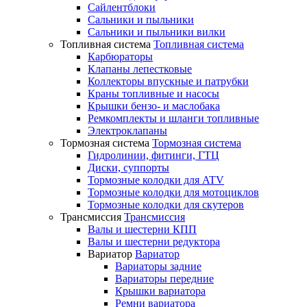
Сайлентблоки
Сальники и пыльники
Сальники и пыльники вилки
Топливная система
Топливная система
Карбюраторы
Клапаны лепестковые
Коллекторы впускные и патрубки
Краны топливные и насосы
Крышки бензо- и маслобака
Ремкомплекты и шланги топливные
Электроклапаны
Тормозная система
Тормозная система
Гидролинии, фитинги, ГТЦ
Диски, суппорты
Тормозные колодки для ATV
Тормозные колодки для мотоциклов
Тормозные колодки для скутеров
Трансмиссия
Трансмиссия
Валы и шестерни КПП
Валы и шестерни редуктора
Вариатор
Вариатор
Вариаторы задние
Вариаторы передние
Крышки вариатора
Ремни вариатора