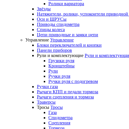
Ролики вариатора
Звёзды
Натяжители, ролики, успокоители приводной
Оси и ШРУСы
Приводы спидометра
Спицы колеса
Цепи приводные и замки цепи
Управление
Управление
Блоки переключателей и кнопки
Панели приборов
Рули и комплектующие
Рули и комплектующи
Грузики руля
Кронштейны
Рули
Ручки руля
Ручки руля с подогревом
Ручки газа
Рычаги КПП и педали тормоза
Рычаги сцепления и тормоза
Траверсы
Тросы
Тросы
Газа
Спидометра
Сцепления
Тормоза