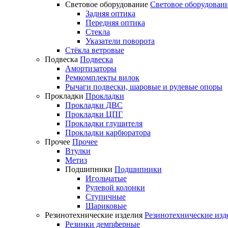
Световое оборудование
Световое оборудован
Задняя оптика
Передняя оптика
Стекла
Указатели поворота
Стёкла ветровые
Подвеска
Подвеска
Амортизаторы
Ремкомплекты вилок
Рычаги подвески, шаровые и рулевые опоры
Прокладки
Прокладки
Прокладки ДВС
Прокладки ЦПГ
Прокладки глушителя
Прокладки карбюратора
Прочее
Прочее
Втулки
Метиз
Подшипники
Подшипники
Игольчатые
Рулевой колонки
Ступичные
Шариковые
Резинотехнические изделия
Резинотехнические изд
Резинки демпферные