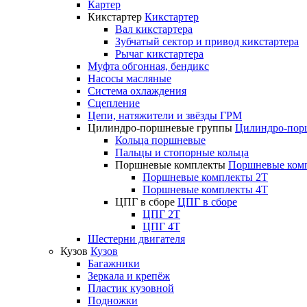
Картер
Кикстартер
Кикстартер
Вал кикстартера
Зубчатый сектор и привод кикстартера
Рычаг кикстартера
Муфта обгонная, бендикс
Насосы масляные
Система охлаждения
Сцепление
Цепи, натяжители и звёзды ГРМ
Цилиндро-поршневые группы
Цилиндро-пор
Кольца поршневые
Пальцы и стопорные кольца
Поршневые комплекты
Поршневые ком
Поршневые комплекты 2T
Поршневые комплекты 4T
ЦПГ в сборе
ЦПГ в сборе
ЦПГ 2T
ЦПГ 4T
Шестерни двигателя
Кузов
Кузов
Багажники
Зеркала и крепёж
Пластик кузовной
Подножки