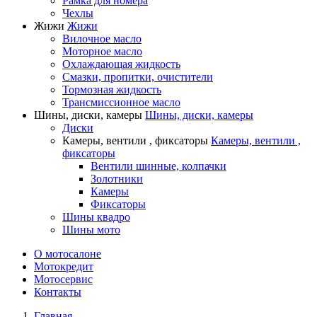
Рамка для номера
Чехлы
Жижи
Жижи
Вилочное масло
Моторное масло
Охлаждающая жидкость
Смазки, пропитки, очистители
Тормозная жидкость
Трансмиссионное масло
Шины, диски, камеры
Шины, диски, камеры
Диски
Камеры, вентили , фиксаторы
Камеры, вентили ,
фиксаторы
Вентили шинные, колпачки
Золотники
Камеры
Фиксаторы
Шины квадро
Шины мото
О мотосалоне
Мотокредит
Мотосервис
Контакты
Главная