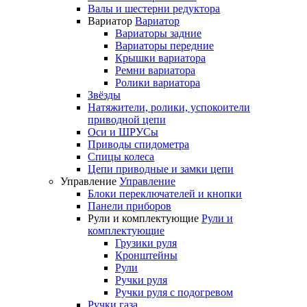
Валы и шестерни редуктора
Вариатор
Вариатор
Вариаторы задние
Вариаторы передние
Крышки вариатора
Ремни вариатора
Ролики вариатора
Звёзды
Натяжители, ролики, успокоители
приводной цепи
Оси и ШРУСы
Приводы спидометра
Спицы колеса
Цепи приводные и замки цепи
Управление
Управление
Блоки переключателей и кнопки
Панели приборов
Рули и комплектующие
Рули и
комплектующие
Грузики руля
Кронштейны
Рули
Ручки руля
Ручки руля с подогревом
Ручки газа