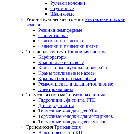
Рулевой колонки
Ступичные
Шариковые
Резинотехнические изделия
Резинотехнические
изделия
Резинки демпферные
Сайлентблоки
Сальники и пыльники
Сальники и пыльники вилки
Топливная система
Топливная система
Карбюраторы
Клапаны лепестковые
Коллекторы впускные и патрубки
Краны топливные и насосы
Крышки бензо- и маслобака
Ремкомплекты и шланги топливные
Электроклапаны
Тормозная система
Тормозная система
Гидролинии, фитинги, ГТЦ
Диски, суппорты
Тормозные колодки для ATV
Тормозные колодки для мотоциклов
Тормозные колодки для скутеров
Трансмиссия
Трансмиссия
Валы и шестерни КПП