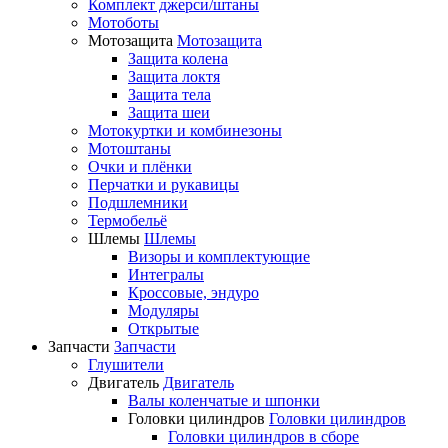
Комплект джерси/штаны
Мотоботы
Мотозащита
Мотозащита
Защита колена
Защита локтя
Защита тела
Защита шеи
Мотокуртки и комбинезоны
Мотоштаны
Очки и плёнки
Перчатки и рукавицы
Подшлемники
Термобельё
Шлемы
Шлемы
Визоры и комплектующие
Интегралы
Кроссовые, эндуро
Модуляры
Открытые
Запчасти
Запчасти
Глушители
Двигатель
Двигатель
Валы коленчатые и шпонки
Головки цилиндров
Головки цилиндров
Головки цилиндров в сборе