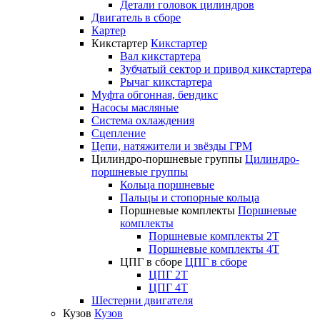
Детали головок цилиндров
Двигатель в сборе
Картер
Кикстартер
Кикстартер
Вал кикстартера
Зубчатый сектор и привод кикстартера
Рычаг кикстартера
Муфта обгонная, бендикс
Насосы масляные
Система охлаждения
Сцепление
Цепи, натяжители и звёзды ГРМ
Цилиндро-поршневые группы
Цилиндро-
поршневые группы
Кольца поршневые
Пальцы и стопорные кольца
Поршневые комплекты
Поршневые
комплекты
Поршневые комплекты 2T
Поршневые комплекты 4T
ЦПГ в сборе
ЦПГ в сборе
ЦПГ 2T
ЦПГ 4T
Шестерни двигателя
Кузов
Кузов