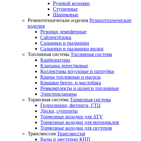
Рулевой колонки
Ступичные
Шариковые
Резинотехнические изделия
Резинотехнические
изделия
Резинки демпферные
Сайлентблоки
Сальники и пыльники
Сальники и пыльники вилки
Топливная система
Топливная система
Карбюраторы
Клапаны лепестковые
Коллекторы впускные и патрубки
Краны топливные и насосы
Крышки бензо- и маслобака
Ремкомплекты и шланги топливные
Электроклапаны
Тормозная система
Тормозная система
Гидролинии, фитинги, ГТЦ
Диски, суппорты
Тормозные колодки для ATV
Тормозные колодки для мотоциклов
Тормозные колодки для скутеров
Трансмиссия
Трансмиссия
Валы и шестерни КПП