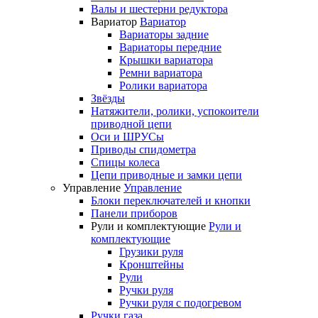
Валы и шестерни редуктора
Вариатор
Вариатор
Вариаторы задние
Вариаторы передние
Крышки вариатора
Ремни вариатора
Ролики вариатора
Звёзды
Натяжители, ролики, успокоители
приводной цепи
Оси и ШРУСы
Приводы спидометра
Спицы колеса
Цепи приводные и замки цепи
Управление
Управление
Блоки переключателей и кнопки
Панели приборов
Рули и комплектующие
Рули и
комплектующие
Грузики руля
Кронштейны
Рули
Ручки руля
Ручки руля с подогревом
Ручки газа