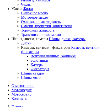
Рамка для номера
Чехлы
Жижи
Жижи
Вилочное масло
Моторное масло
Охлаждающая жидкость
Смазки, пропитки, очистители
Тормозная жидкость
Трансмиссионное масло
Шины, диски, камеры
Шины, диски, камеры
Диски
Камеры, вентили , фиксаторы
Камеры, вентили ,
фиксаторы
Вентили шинные, колпачки
Золотники
Камеры
Фиксаторы
Шины квадро
Шины мото
О мотосалоне
Мотокредит
Мотосервис
Контакты
Главная