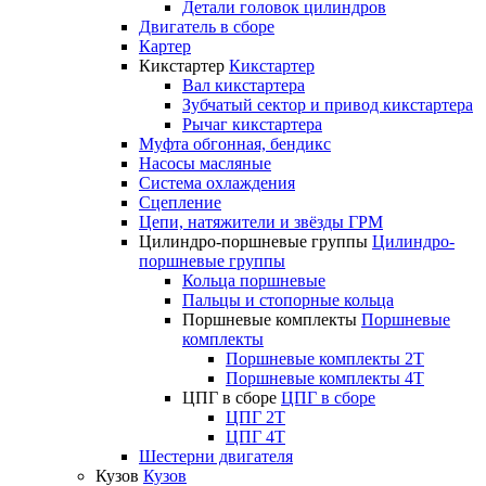
Детали головок цилиндров
Двигатель в сборе
Картер
Кикстартер
Кикстартер
Вал кикстартера
Зубчатый сектор и привод кикстартера
Рычаг кикстартера
Муфта обгонная, бендикс
Насосы масляные
Система охлаждения
Сцепление
Цепи, натяжители и звёзды ГРМ
Цилиндро-поршневые группы
Цилиндро-
поршневые группы
Кольца поршневые
Пальцы и стопорные кольца
Поршневые комплекты
Поршневые
комплекты
Поршневые комплекты 2T
Поршневые комплекты 4T
ЦПГ в сборе
ЦПГ в сборе
ЦПГ 2T
ЦПГ 4T
Шестерни двигателя
Кузов
Кузов