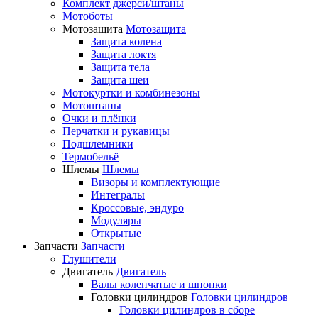
Комплект джерси/штаны
Мотоботы
Мотозащита
Мотозащита
Защита колена
Защита локтя
Защита тела
Защита шеи
Мотокуртки и комбинезоны
Мотоштаны
Очки и плёнки
Перчатки и рукавицы
Подшлемники
Термобельё
Шлемы
Шлемы
Визоры и комплектующие
Интегралы
Кроссовые, эндуро
Модуляры
Открытые
Запчасти
Запчасти
Глушители
Двигатель
Двигатель
Валы коленчатые и шпонки
Головки цилиндров
Головки цилиндров
Головки цилиндров в сборе