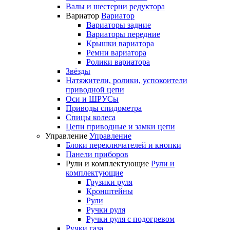
Валы и шестерни редуктора
Вариатор
Вариатор
Вариаторы задние
Вариаторы передние
Крышки вариатора
Ремни вариатора
Ролики вариатора
Звёзды
Натяжители, ролики, успокоители
приводной цепи
Оси и ШРУСы
Приводы спидометра
Спицы колеса
Цепи приводные и замки цепи
Управление
Управление
Блоки переключателей и кнопки
Панели приборов
Рули и комплектующие
Рули и
комплектующие
Грузики руля
Кронштейны
Рули
Ручки руля
Ручки руля с подогревом
Ручки газа