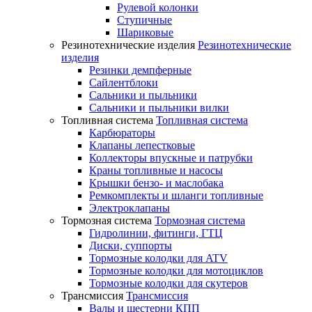
Рулевой колонки
Ступичные
Шариковые
Резинотехнические изделия
Резинотехнические
изделия
Резинки демпферные
Сайлентблоки
Сальники и пыльники
Сальники и пыльники вилки
Топливная система
Топливная система
Карбюраторы
Клапаны лепестковые
Коллекторы впускные и патрубки
Краны топливные и насосы
Крышки бензо- и маслобака
Ремкомплекты и шланги топливные
Электроклапаны
Тормозная система
Тормозная система
Гидролинии, фитинги, ГТЦ
Диски, суппорты
Тормозные колодки для ATV
Тормозные колодки для мотоциклов
Тормозные колодки для скутеров
Трансмиссия
Трансмиссия
Валы и шестерни КПП