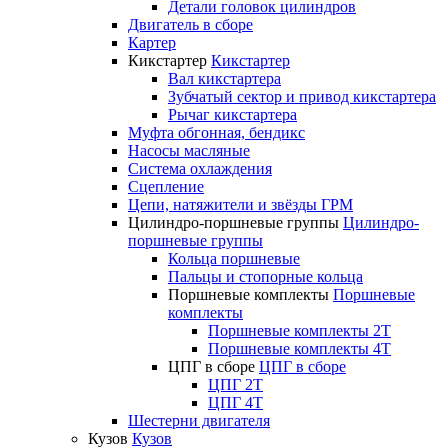
Детали головок цилиндров
Двигатель в сборе
Картер
Кикстартер
Кикстартер
Вал кикстартера
Зубчатый сектор и привод кикстартера
Рычаг кикстартера
Муфта обгонная, бендикс
Насосы масляные
Система охлаждения
Сцепление
Цепи, натяжители и звёзды ГРМ
Цилиндро-поршневые группы
Цилиндро-
поршневые группы
Кольца поршневые
Пальцы и стопорные кольца
Поршневые комплекты
Поршневые
комплекты
Поршневые комплекты 2T
Поршневые комплекты 4T
ЦПГ в сборе
ЦПГ в сборе
ЦПГ 2T
ЦПГ 4T
Шестерни двигателя
Кузов
Кузов