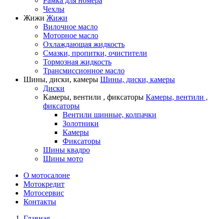
Рамка для номера
Чехлы
Жижи
Жижи
Вилочное масло
Моторное масло
Охлаждающая жидкость
Смазки, пропитки, очистители
Тормозная жидкость
Трансмиссионное масло
Шины, диски, камеры
Шины, диски, камеры
Диски
Камеры, вентили , фиксаторы
Камеры, вентили ,
фиксаторы
Вентили шинные, колпачки
Золотники
Камеры
Фиксаторы
Шины квадро
Шины мото
О мотосалоне
Мотокредит
Мотосервис
Контакты
Главная