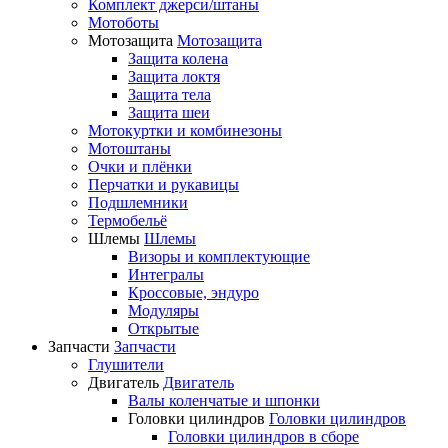
Комплект джерси/штаны
Мотоботы
Мотозащита
Мотозащита
Защита колена
Защита локтя
Защита тела
Защита шеи
Мотокуртки и комбинезоны
Мотоштаны
Очки и плёнки
Перчатки и рукавицы
Подшлемники
Термобельё
Шлемы
Шлемы
Визоры и комплектующие
Интегралы
Кроссовые, эндуро
Модуляры
Открытые
Запчасти
Запчасти
Глушители
Двигатель
Двигатель
Валы коленчатые и шпонки
Головки цилиндров
Головки цилиндров
Головки цилиндров в сборе