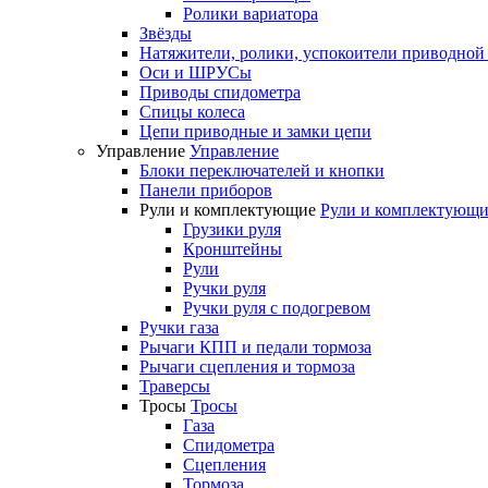
Ролики вариатора
Звёзды
Натяжители, ролики, успокоители приводной
Оси и ШРУСы
Приводы спидометра
Спицы колеса
Цепи приводные и замки цепи
Управление
Управление
Блоки переключателей и кнопки
Панели приборов
Рули и комплектующие
Рули и комплектующи
Грузики руля
Кронштейны
Рули
Ручки руля
Ручки руля с подогревом
Ручки газа
Рычаги КПП и педали тормоза
Рычаги сцепления и тормоза
Траверсы
Тросы
Тросы
Газа
Спидометра
Сцепления
Тормоза