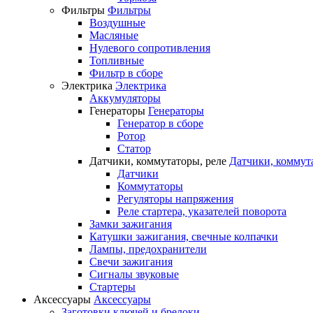
Фильтры
Фильтры
Воздушные
Масляные
Нулевого сопротивления
Топливные
Фильтр в сборе
Электрика
Электрика
Аккумуляторы
Генераторы
Генераторы
Генератор в сборе
Ротор
Статор
Датчики, коммутаторы, реле
Датчики, коммут
Датчики
Коммутаторы
Регуляторы напряжения
Реле стартера, указателей поворота
Замки зажигания
Катушки зажигания, свечные колпачки
Лампы, предохранители
Свечи зажигания
Сигналы звуковые
Стартеры
Аксессуары
Аксессуары
Заготовки ключей и брелоки