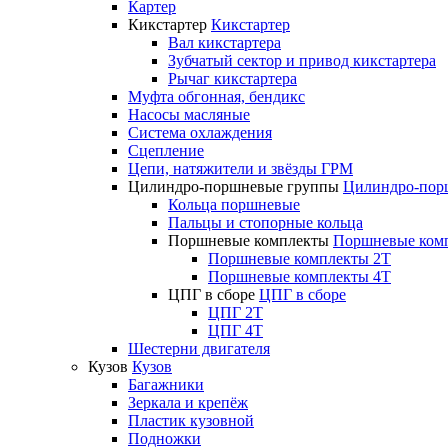
Картер
Кикстартер
Кикстартер
Вал кикстартера
Зубчатый сектор и привод кикстартера
Рычаг кикстартера
Муфта обгонная, бендикс
Насосы масляные
Система охлаждения
Сцепление
Цепи, натяжители и звёзды ГРМ
Цилиндро-поршневые группы
Цилиндро-пор
Кольца поршневые
Пальцы и стопорные кольца
Поршневые комплекты
Поршневые ком
Поршневые комплекты 2T
Поршневые комплекты 4T
ЦПГ в сборе
ЦПГ в сборе
ЦПГ 2T
ЦПГ 4T
Шестерни двигателя
Кузов
Кузов
Багажники
Зеркала и крепёж
Пластик кузовной
Подножки