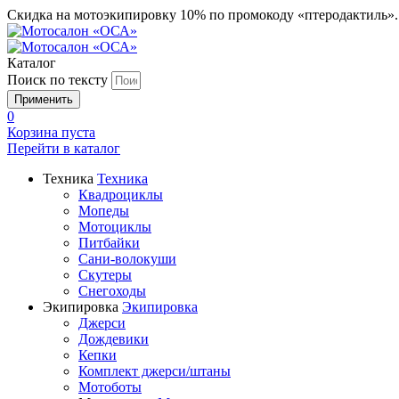
Скидка на мотоэкипировку 10% по промокоду «птеродактиль»
Каталог
Поиск по тексту
0
Корзина пуста
Перейти в
каталог
Техника
Техника
Квадроциклы
Мопеды
Мотоциклы
Питбайки
Сани-волокуши
Скутеры
Снегоходы
Экипировка
Экипировка
Джерси
Дождевики
Кепки
Комплект джерси/штаны
Мотоботы