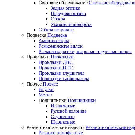
Световое оборудование
Световое оборудован
Задняя оптика
Передняя оптика
Стекла
Указатели поворота
Стёкла ветровые
Подвеска
Подвеска
Амортизаторы
Ремкомплекты вилок
Рычаги подвески, шаровые и рулевые опоры
Прокладки
Прокладки
Прокладки ДВС
Прокладки ЦПГ
Прокладки глушителя
Прокладки карбюратора
Прочее
Прочее
Втулки
Метиз
Подшипники
Подшипники
Игольчатые
Рулевой колонки
Ступичные
Шариковые
Резинотехнические изделия
Резинотехнические изд
Резинки демпферные