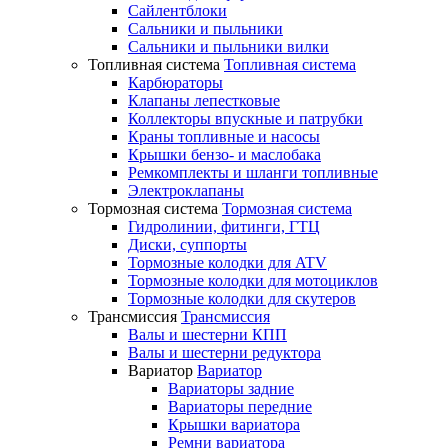
Сайлентблоки
Сальники и пыльники
Сальники и пыльники вилки
Топливная система
Топливная система
Карбюраторы
Клапаны лепестковые
Коллекторы впускные и патрубки
Краны топливные и насосы
Крышки бензо- и маслобака
Ремкомплекты и шланги топливные
Электроклапаны
Тормозная система
Тормозная система
Гидролинии, фитинги, ГТЦ
Диски, суппорты
Тормозные колодки для ATV
Тормозные колодки для мотоциклов
Тормозные колодки для скутеров
Трансмиссия
Трансмиссия
Валы и шестерни КПП
Валы и шестерни редуктора
Вариатор
Вариатор
Вариаторы задние
Вариаторы передние
Крышки вариатора
Ремни вариатора