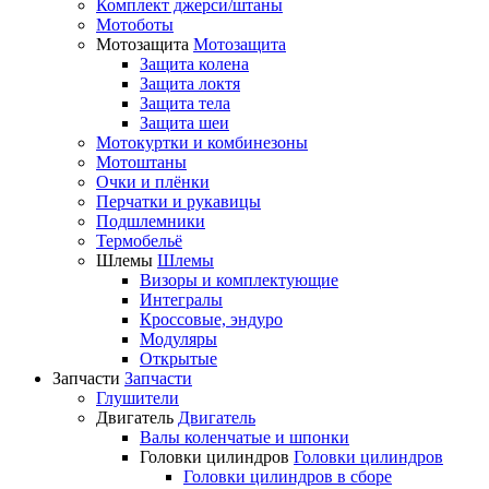
Комплект джерси/штаны
Мотоботы
Мотозащита
Мотозащита
Защита колена
Защита локтя
Защита тела
Защита шеи
Мотокуртки и комбинезоны
Мотоштаны
Очки и плёнки
Перчатки и рукавицы
Подшлемники
Термобельё
Шлемы
Шлемы
Визоры и комплектующие
Интегралы
Кроссовые, эндуро
Модуляры
Открытые
Запчасти
Запчасти
Глушители
Двигатель
Двигатель
Валы коленчатые и шпонки
Головки цилиндров
Головки цилиндров
Головки цилиндров в сборе