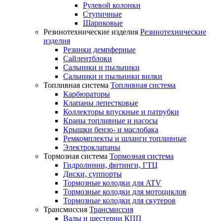
Рулевой колонки
Ступичные
Шариковые
Резинотехнические изделия
Резинотехнические
изделия
Резинки демпферные
Сайлентблоки
Сальники и пыльники
Сальники и пыльники вилки
Топливная система
Топливная система
Карбюраторы
Клапаны лепестковые
Коллекторы впускные и патрубки
Краны топливные и насосы
Крышки бензо- и маслобака
Ремкомплекты и шланги топливные
Электроклапаны
Тормозная система
Тормозная система
Гидролинии, фитинги, ГТЦ
Диски, суппорты
Тормозные колодки для ATV
Тормозные колодки для мотоциклов
Тормозные колодки для скутеров
Трансмиссия
Трансмиссия
Валы и шестерни КПП