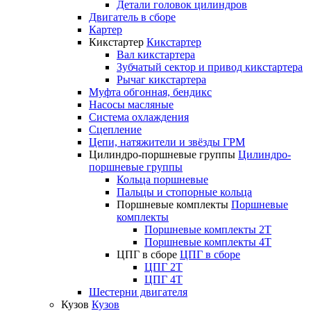
Детали головок цилиндров
Двигатель в сборе
Картер
Кикстартер
Кикстартер
Вал кикстартера
Зубчатый сектор и привод кикстартера
Рычаг кикстартера
Муфта обгонная, бендикс
Насосы масляные
Система охлаждения
Сцепление
Цепи, натяжители и звёзды ГРМ
Цилиндро-поршневые группы
Цилиндро-
поршневые группы
Кольца поршневые
Пальцы и стопорные кольца
Поршневые комплекты
Поршневые
комплекты
Поршневые комплекты 2T
Поршневые комплекты 4T
ЦПГ в сборе
ЦПГ в сборе
ЦПГ 2T
ЦПГ 4T
Шестерни двигателя
Кузов
Кузов