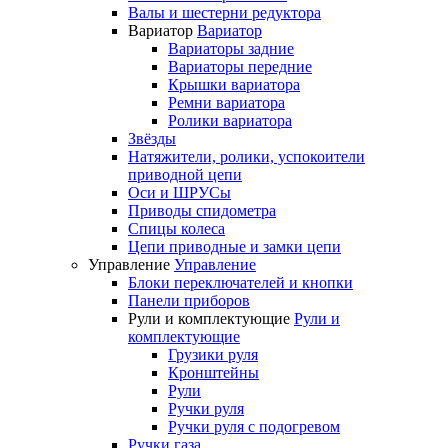
Валы и шестерни редуктора
Вариатор
Вариатор
Вариаторы задние
Вариаторы передние
Крышки вариатора
Ремни вариатора
Ролики вариатора
Звёзды
Натяжители, ролики, успокоители
приводной цепи
Оси и ШРУСы
Приводы спидометра
Спицы колеса
Цепи приводные и замки цепи
Управление
Управление
Блоки переключателей и кнопки
Панели приборов
Рули и комплектующие
Рули и
комплектующие
Грузики руля
Кронштейны
Рули
Ручки руля
Ручки руля с подогревом
Ручки газа