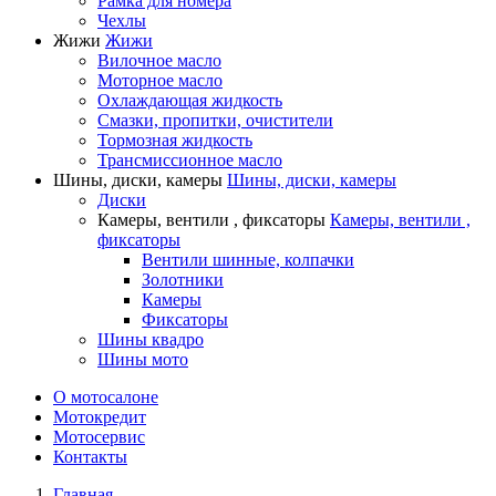
Рамка для номера
Чехлы
Жижи
Жижи
Вилочное масло
Моторное масло
Охлаждающая жидкость
Смазки, пропитки, очистители
Тормозная жидкость
Трансмиссионное масло
Шины, диски, камеры
Шины, диски, камеры
Диски
Камеры, вентили , фиксаторы
Камеры, вентили ,
фиксаторы
Вентили шинные, колпачки
Золотники
Камеры
Фиксаторы
Шины квадро
Шины мото
О мотосалоне
Мотокредит
Мотосервис
Контакты
Главная