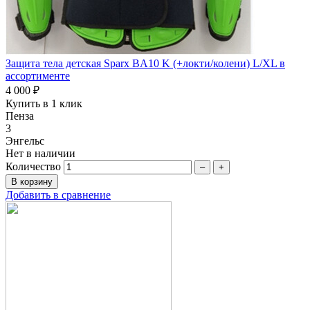
Защита тела детская Sparx BA10 K (+локти/колени) L/XL в
ассортименте
4 000 ₽
Купить в 1 клик
Пенза
3
Энгельс
Нет в наличии
Количество
–
+
Добавить в сравнение