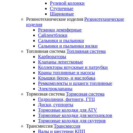
Рулевой колонки
Ступичные
Шариковые
Резинотехнические изделия
Резинотехнические
изделия
Резинки демпферные
Сайлентблоки
Сальники и пыльники
Сальники и пыльники вилки
Топливная система
Топливная система
Карбюраторы
Клапаны лепестковые
Коллекторы впускные и патрубки
Краны топливные и насосы
Крышки бензо- и маслобака
Ремкомплекты и шланги топливные
Электроклапаны
Тормозная система
Тормозная система
Гидролинии, фитинги, ГТЦ
Диски, суппорты
Тормозные колодки для ATV
Тормозные колодки для мотоциклов
Тормозные колодки для скутеров
Трансмиссия
Трансмиссия
Валы и шестерни КПП