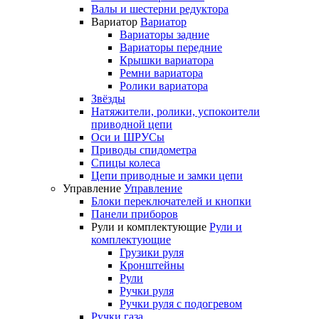
Валы и шестерни редуктора
Вариатор
Вариатор
Вариаторы задние
Вариаторы передние
Крышки вариатора
Ремни вариатора
Ролики вариатора
Звёзды
Натяжители, ролики, успокоители
приводной цепи
Оси и ШРУСы
Приводы спидометра
Спицы колеса
Цепи приводные и замки цепи
Управление
Управление
Блоки переключателей и кнопки
Панели приборов
Рули и комплектующие
Рули и
комплектующие
Грузики руля
Кронштейны
Рули
Ручки руля
Ручки руля с подогревом
Ручки газа