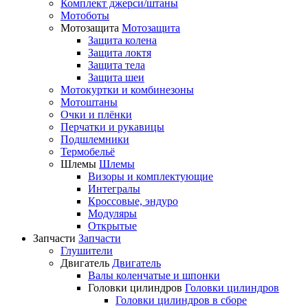
Комплект джерси/штаны
Мотоботы
Мотозащита
Мотозащита
Защита колена
Защита локтя
Защита тела
Защита шеи
Мотокуртки и комбинезоны
Мотоштаны
Очки и плёнки
Перчатки и рукавицы
Подшлемники
Термобельё
Шлемы
Шлемы
Визоры и комплектующие
Интегралы
Кроссовые, эндуро
Модуляры
Открытые
Запчасти
Запчасти
Глушители
Двигатель
Двигатель
Валы коленчатые и шпонки
Головки цилиндров
Головки цилиндров
Головки цилиндров в сборе