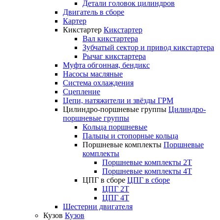
Детали головок цилиндров
Двигатель в сборе
Картер
Кикстартер
Кикстартер
Вал кикстартера
Зубчатый сектор и привод кикстартера
Рычаг кикстартера
Муфта обгонная, бендикс
Насосы масляные
Система охлаждения
Сцепление
Цепи, натяжители и звёзды ГРМ
Цилиндро-поршневые группы
Цилиндро-
поршневые группы
Кольца поршневые
Пальцы и стопорные кольца
Поршневые комплекты
Поршневые
комплекты
Поршневые комплекты 2T
Поршневые комплекты 4T
ЦПГ в сборе
ЦПГ в сборе
ЦПГ 2T
ЦПГ 4T
Шестерни двигателя
Кузов
Кузов