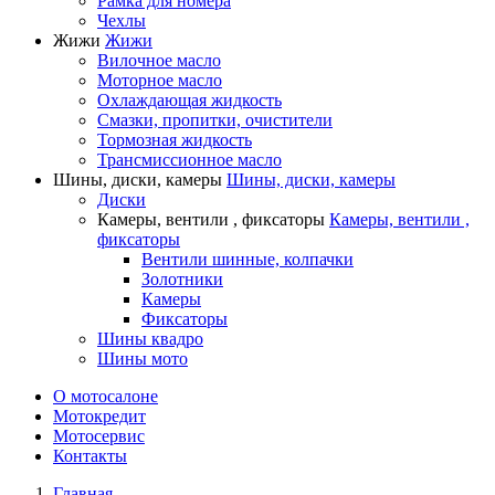
Рамка для номера
Чехлы
Жижи
Жижи
Вилочное масло
Моторное масло
Охлаждающая жидкость
Смазки, пропитки, очистители
Тормозная жидкость
Трансмиссионное масло
Шины, диски, камеры
Шины, диски, камеры
Диски
Камеры, вентили , фиксаторы
Камеры, вентили ,
фиксаторы
Вентили шинные, колпачки
Золотники
Камеры
Фиксаторы
Шины квадро
Шины мото
О мотосалоне
Мотокредит
Мотосервис
Контакты
Главная