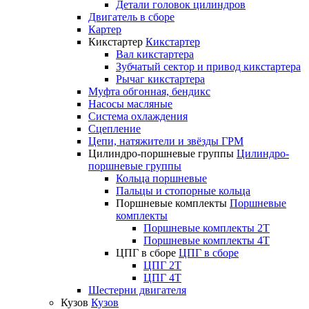
Детали головок цилиндров
Двигатель в сборе
Картер
Кикстартер
Кикстартер
Вал кикстартера
Зубчатый сектор и привод кикстартера
Рычаг кикстартера
Муфта обгонная, бендикс
Насосы масляные
Система охлаждения
Сцепление
Цепи, натяжители и звёзды ГРМ
Цилиндро-поршневые группы
Цилиндро-
поршневые группы
Кольца поршневые
Пальцы и стопорные кольца
Поршневые комплекты
Поршневые
комплекты
Поршневые комплекты 2T
Поршневые комплекты 4T
ЦПГ в сборе
ЦПГ в сборе
ЦПГ 2T
ЦПГ 4T
Шестерни двигателя
Кузов
Кузов