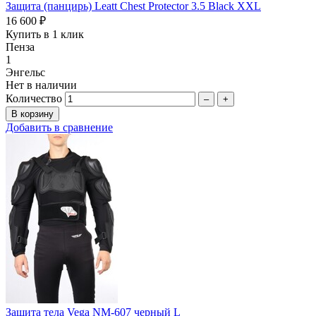
Защита (панцирь) Leatt Chest Protector 3.5 Black XXL
16 600 ₽
Купить в 1 клик
Пенза
1
Энгельс
Нет в наличии
Количество
–
+
Добавить в сравнение
Защита тела Vega NM-607 черный L