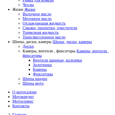
Рамка для номера
Чехлы
Жижи
Жижи
Вилочное масло
Моторное масло
Охлаждающая жидкость
Смазки, пропитки, очистители
Тормозная жидкость
Трансмиссионное масло
Шины, диски, камеры
Шины, диски, камеры
Диски
Камеры, вентили , фиксаторы
Камеры, вентили ,
фиксаторы
Вентили шинные, колпачки
Золотники
Камеры
Фиксаторы
Шины квадро
Шины мото
О мотосалоне
Мотокредит
Мотосервис
Контакты
Главная