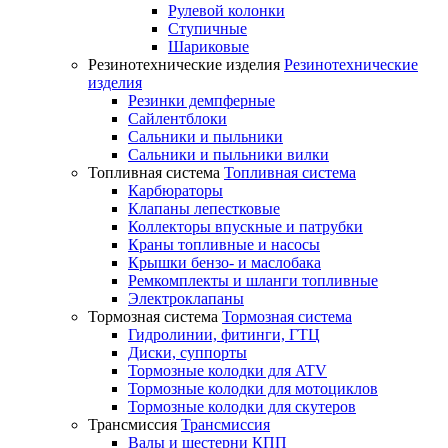
Рулевой колонки
Ступичные
Шариковые
Резинотехнические изделия
Резинотехнические
изделия
Резинки демпферные
Сайлентблоки
Сальники и пыльники
Сальники и пыльники вилки
Топливная система
Топливная система
Карбюраторы
Клапаны лепестковые
Коллекторы впускные и патрубки
Краны топливные и насосы
Крышки бензо- и маслобака
Ремкомплекты и шланги топливные
Электроклапаны
Тормозная система
Тормозная система
Гидролинии, фитинги, ГТЦ
Диски, суппорты
Тормозные колодки для ATV
Тормозные колодки для мотоциклов
Тормозные колодки для скутеров
Трансмиссия
Трансмиссия
Валы и шестерни КПП