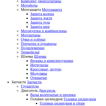
Комплект джерси/штаны
Мотоботы
Мотозащита
Мотозащита
Защита колена
Защита локтя
Защита тела
Защита шеи
Мотокуртки и комбинезоны
Мотоштаны
Очки и плёнки
Перчатки и рукавицы
Подшлемники
Термобельё
Шлемы
Шлемы
Визоры и комплектующие
Интегралы
Кроссовые, эндуро
Модуляры
Открытые
Запчасти
Запчасти
Глушители
Двигатель
Двигатель
Валы коленчатые и шпонки
Головки цилиндров
Головки цилиндров
Головки цилиндров в сборе