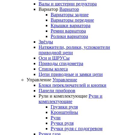
Валы и шестерни редуктора
Вариатор
Вариатор
Вариаторы задние
Вариаторы передние
Крышки вариатора
Ремни вариатора
Ролики вариатора
Звёзды
Натяжители, ролики, успокоители
приводной цепи
Оси и ШРУСы
Приводы спидометра
Спицы колеса
Цепи приводные и замки цепи
Управление
Управление
Блоки переключателей и кнопки
Панели приборов
Рули и комплектующие
Рули и
комплектующие
Грузики руля
Кронштейны
Рули
Ручки руля
Ручки руля с подогревом
Ручки газа