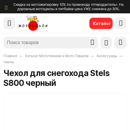
Скидка на мотоэкипировку 10% по промокоду «птеродактиль». На
дорожные мотоциклы и питбайки цена УЖЕ снижена до 30%.
Каталог
Главная
Каталог Мототехники и Мото Товаров
Аксессуары
Чехлы
Чехол для снегохода Stels
S800 черный