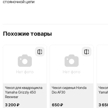
стояночной цепи
Похожие товары
Добавить
Добавить
в
в
сравнение
сравнение
Нет фото
Нет фото
Чехол для квадроцикла
Чехол сиденья Honda
Чехол
Yamaha Grizzly 450
Dio AF30
Yamah
Rexwear
3 200 ₽
650 ₽
3 65