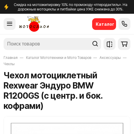
Скидка на мотоэкипировку 10% по промокоду «птеродактиль». На
дорожные мотоциклы и питбайки цена УЖЕ снижена до 30%.
Каталог
Главная
Каталог Мототехники и Мото Товаров
Аксессуары
Чехлы
Чехол мотоциклетный
Rexwear Эндуро BMW
R1200GS (с центр. и бок.
кофрами)