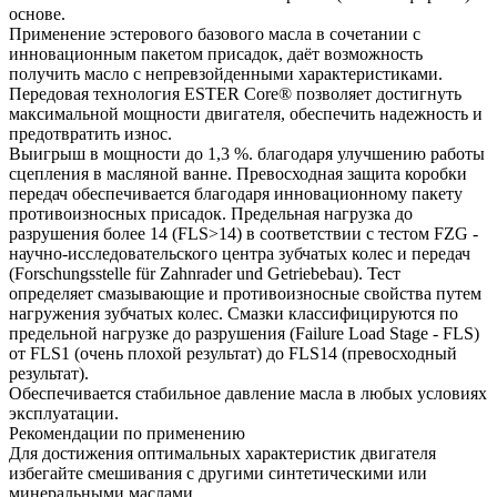
основе.
Применение эстерового базового масла в сочетании с
инновационным пакетом присадок, даёт возможность
получить масло с непревзойденными характеристиками.
Передовая технология ESTER Core® позволяет достигнуть
максимальной мощности двигателя, обеспечить надежность и
предотвратить износ.
Выигрыш в мощности до 1,3 %. благодаря улучшению работы
сцепления в масляной ванне. Превосходная защита коробки
передач обеспечивается благодаря инновационному пакету
противоизносных присадок. Предельная нагрузка до
разрушения более 14 (FLS>14) в соответствии с тестом FZG -
научно-исследовательского центра зубчатых колес и передач
(Forschungsstelle für Zahnrader und Getriebebau). Тест
определяет смазывающие и противоизносные свойства путем
нагружения зубчатых колес. Смазки классифицируются по
предельной нагрузке до разрушения (Failure Load Stage - FLS)
от FLS1 (очень плохой результат) до FLS14 (превосходный
результат).
Обеспечивается стабильное давление масла в любых условиях
эксплуатации.
Рекомендации по применению
Для достижения оптимальных характеристик двигателя
избегайте смешивания с другими синтетическими или
минеральными маслами.