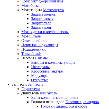
Комплект джерси/штаны
Мотоботы
Мотозащита
Мотозащита
Защита колена
Защита локтя
Защита тела
Защита шеи
Мотокуртки и комбинезоны
Мотоштаны
Очки и плёнки
Перчатки и рукавицы
Подшлемники
Термобельё
Шлемы
Шлемы
Визоры и комплектующие
Интегралы
Кроссовые, эндуро
Модуляры
Открытые
Запчасти
Запчасти
Глушители
Двигатель
Двигатель
Валы коленчатые и шпонки
Головки цилиндров
Головки цилиндров
Головки цилиндров в сборе