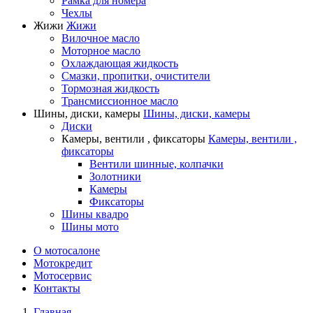
Рамка для номера
Чехлы
Жижи
Жижи
Вилочное масло
Моторное масло
Охлаждающая жидкость
Смазки, пропитки, очистители
Тормозная жидкость
Трансмиссионное масло
Шины, диски, камеры
Шины, диски, камеры
Диски
Камеры, вентили , фиксаторы
Камеры, вентили ,
фиксаторы
Вентили шинные, колпачки
Золотники
Камеры
Фиксаторы
Шины квадро
Шины мото
О мотосалоне
Мотокредит
Мотосервис
Контакты
Главная