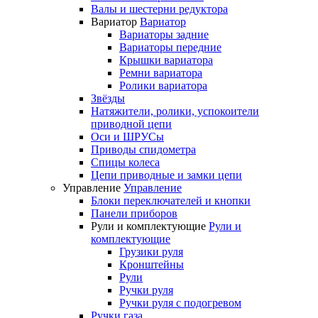
Валы и шестерни редуктора
Вариатор
Вариатор
Вариаторы задние
Вариаторы передние
Крышки вариатора
Ремни вариатора
Ролики вариатора
Звёзды
Натяжители, ролики, успокоители
приводной цепи
Оси и ШРУСы
Приводы спидометра
Спицы колеса
Цепи приводные и замки цепи
Управление
Управление
Блоки переключателей и кнопки
Панели приборов
Рули и комплектующие
Рули и
комплектующие
Грузики руля
Кронштейны
Рули
Ручки руля
Ручки руля с подогревом
Ручки газа