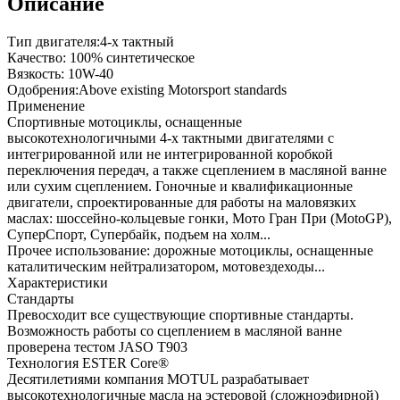
Описание
Тип двигателя:4-х тактный
Качество: 100% синтетическое
Вязкость: 10W-40
Одобрения:Above existing Motorsport standards
Применение
Спортивные мотоциклы, оснащенные
высокотехнологичными 4-х тактными двигателями с
интегрированной или не интегрированной коробкой
переключения передач, а также сцеплением в масляной ванне
или сухим сцеплением. Гоночные и квалификационные
двигатели, спроектированные для работы на маловязких
маслах: шоссейно-кольцевые гонки, Мото Гран При (MotoGP),
СуперСпорт, Супербайк, подъем на холм...
Прочее использование: дорожные мотоциклы, оснащенные
каталитическим нейтрализатором, мотовездеходы...
Характеристики
Стандарты
Превосходит все существующие спортивные стандарты.
Возможность работы со сцеплением в масляной ванне
проверена тестом JASO T903
Технология ESTER Core®
Десятилетиями компания MOTUL разрабатывает
высокотехнологичные масла на эстеровой (сложноэфирной)