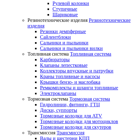
Рулевой колонки
Ступичные
Шариковые
Резинотехнические изделия
Резинотехнические
изделия
Резинки демпферные
Сайлентблоки
Сальники и пыльники
Сальники и пыльники вилки
Топливная система
Топливная система
Карбюраторы
Клапаны лепестковые
Коллекторы впускные и патрубки
Краны топливные и насосы
Крышки бензо- и маслобака
Ремкомплекты и шланги топливные
Электроклапаны
Тормозная система
Тормозная система
Гидролинии, фитинги, ГТЦ
Диски, суппорты
Тормозные колодки для ATV
Тормозные колодки для мотоциклов
Тормозные колодки для скутеров
Трансмиссия
Трансмиссия
Валы и шестерни КПП