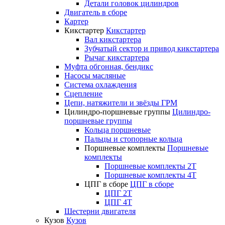
Детали головок цилиндров
Двигатель в сборе
Картер
Кикстартер
Кикстартер
Вал кикстартера
Зубчатый сектор и привод кикстартера
Рычаг кикстартера
Муфта обгонная, бендикс
Насосы масляные
Система охлаждения
Сцепление
Цепи, натяжители и звёзды ГРМ
Цилиндро-поршневые группы
Цилиндро-
поршневые группы
Кольца поршневые
Пальцы и стопорные кольца
Поршневые комплекты
Поршневые
комплекты
Поршневые комплекты 2T
Поршневые комплекты 4T
ЦПГ в сборе
ЦПГ в сборе
ЦПГ 2T
ЦПГ 4T
Шестерни двигателя
Кузов
Кузов