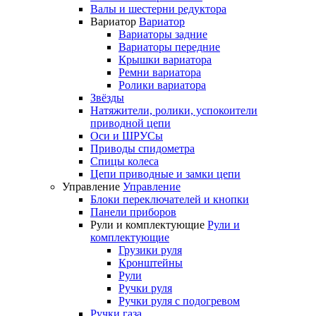
Валы и шестерни редуктора
Вариатор
Вариатор
Вариаторы задние
Вариаторы передние
Крышки вариатора
Ремни вариатора
Ролики вариатора
Звёзды
Натяжители, ролики, успокоители
приводной цепи
Оси и ШРУСы
Приводы спидометра
Спицы колеса
Цепи приводные и замки цепи
Управление
Управление
Блоки переключателей и кнопки
Панели приборов
Рули и комплектующие
Рули и
комплектующие
Грузики руля
Кронштейны
Рули
Ручки руля
Ручки руля с подогревом
Ручки газа