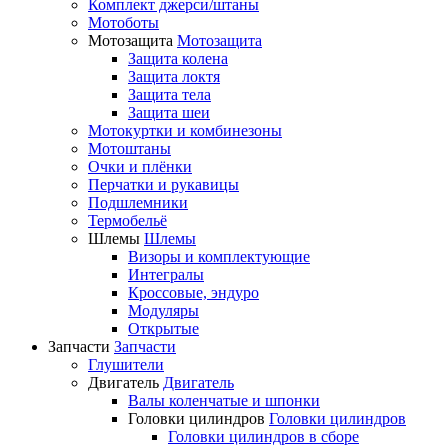
Комплект джерси/штаны
Мотоботы
Мотозащита
Мотозащита
Защита колена
Защита локтя
Защита тела
Защита шеи
Мотокуртки и комбинезоны
Мотоштаны
Очки и плёнки
Перчатки и рукавицы
Подшлемники
Термобельё
Шлемы
Шлемы
Визоры и комплектующие
Интегралы
Кроссовые, эндуро
Модуляры
Открытые
Запчасти
Запчасти
Глушители
Двигатель
Двигатель
Валы коленчатые и шпонки
Головки цилиндров
Головки цилиндров
Головки цилиндров в сборе