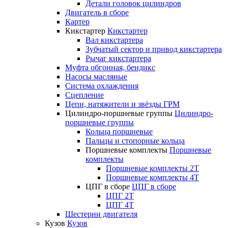
Детали головок цилиндров
Двигатель в сборе
Картер
Кикстартер
Кикстартер
Вал кикстартера
Зубчатый сектор и привод кикстартера
Рычаг кикстартера
Муфта обгонная, бендикс
Насосы масляные
Система охлаждения
Сцепление
Цепи, натяжители и звёзды ГРМ
Цилиндро-поршневые группы
Цилиндро-
поршневые группы
Кольца поршневые
Пальцы и стопорные кольца
Поршневые комплекты
Поршневые
комплекты
Поршневые комплекты 2T
Поршневые комплекты 4T
ЦПГ в сборе
ЦПГ в сборе
ЦПГ 2T
ЦПГ 4T
Шестерни двигателя
Кузов
Кузов