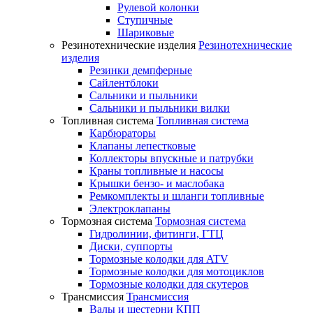
Рулевой колонки
Ступичные
Шариковые
Резинотехнические изделия
Резинотехнические
изделия
Резинки демпферные
Сайлентблоки
Сальники и пыльники
Сальники и пыльники вилки
Топливная система
Топливная система
Карбюраторы
Клапаны лепестковые
Коллекторы впускные и патрубки
Краны топливные и насосы
Крышки бензо- и маслобака
Ремкомплекты и шланги топливные
Электроклапаны
Тормозная система
Тормозная система
Гидролинии, фитинги, ГТЦ
Диски, суппорты
Тормозные колодки для ATV
Тормозные колодки для мотоциклов
Тормозные колодки для скутеров
Трансмиссия
Трансмиссия
Валы и шестерни КПП