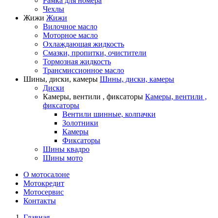
Рамка для номера
Чехлы
Жижи
Жижи
Вилочное масло
Моторное масло
Охлаждающая жидкость
Смазки, пропитки, очистители
Тормозная жидкость
Трансмиссионное масло
Шины, диски, камеры
Шины, диски, камеры
Диски
Камеры, вентили , фиксаторы
Камеры, вентили ,
фиксаторы
Вентили шинные, колпачки
Золотники
Камеры
Фиксаторы
Шины квадро
Шины мото
О мотосалоне
Мотокредит
Мотосервис
Контакты
Главная