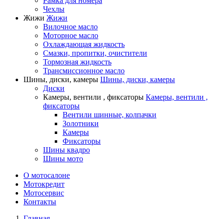
Рамка для номера
Чехлы
Жижи
Жижи
Вилочное масло
Моторное масло
Охлаждающая жидкость
Смазки, пропитки, очистители
Тормозная жидкость
Трансмиссионное масло
Шины, диски, камеры
Шины, диски, камеры
Диски
Камеры, вентили , фиксаторы
Камеры, вентили ,
фиксаторы
Вентили шинные, колпачки
Золотники
Камеры
Фиксаторы
Шины квадро
Шины мото
О мотосалоне
Мотокредит
Мотосервис
Контакты
Главная