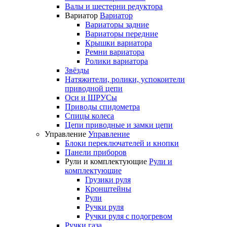
Валы и шестерни редуктора
Вариатор
Вариатор
Вариаторы задние
Вариаторы передние
Крышки вариатора
Ремни вариатора
Ролики вариатора
Звёзды
Натяжители, ролики, успокоители
приводной цепи
Оси и ШРУСы
Приводы спидометра
Спицы колеса
Цепи приводные и замки цепи
Управление
Управление
Блоки переключателей и кнопки
Панели приборов
Рули и комплектующие
Рули и
комплектующие
Грузики руля
Кронштейны
Рули
Ручки руля
Ручки руля с подогревом
Ручки газа