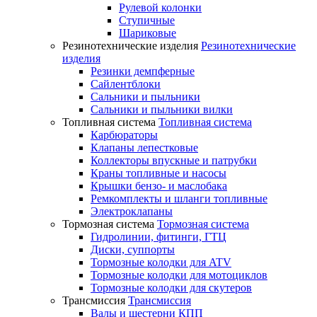
Рулевой колонки
Ступичные
Шариковые
Резинотехнические изделия
Резинотехнические
изделия
Резинки демпферные
Сайлентблоки
Сальники и пыльники
Сальники и пыльники вилки
Топливная система
Топливная система
Карбюраторы
Клапаны лепестковые
Коллекторы впускные и патрубки
Краны топливные и насосы
Крышки бензо- и маслобака
Ремкомплекты и шланги топливные
Электроклапаны
Тормозная система
Тормозная система
Гидролинии, фитинги, ГТЦ
Диски, суппорты
Тормозные колодки для ATV
Тормозные колодки для мотоциклов
Тормозные колодки для скутеров
Трансмиссия
Трансмиссия
Валы и шестерни КПП