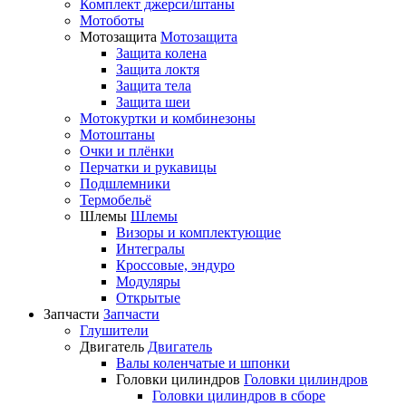
Комплект джерси/штаны
Мотоботы
Мотозащита
Мотозащита
Защита колена
Защита локтя
Защита тела
Защита шеи
Мотокуртки и комбинезоны
Мотоштаны
Очки и плёнки
Перчатки и рукавицы
Подшлемники
Термобельё
Шлемы
Шлемы
Визоры и комплектующие
Интегралы
Кроссовые, эндуро
Модуляры
Открытые
Запчасти
Запчасти
Глушители
Двигатель
Двигатель
Валы коленчатые и шпонки
Головки цилиндров
Головки цилиндров
Головки цилиндров в сборе