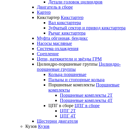
Детали головок цилиндров
Двигатель в сборе
Картер
Кикстартер
Кикстартер
Вал кикстартера
Зубчатый сектор и привод кикстартера
Рычаг кикстартера
Муфта обгонная, бендикс
Насосы масляные
Система охлаждения
Сцепление
Цепи, натяжители и звёзды ГРМ
Цилиндро-поршневые группы
Цилиндро-
поршневые группы
Кольца поршневые
Пальцы и стопорные кольца
Поршневые комплекты
Поршневые
комплекты
Поршневые комплекты 2T
Поршневые комплекты 4T
ЦПГ в сборе
ЦПГ в сборе
ЦПГ 2T
ЦПГ 4T
Шестерни двигателя
Кузов
Кузов