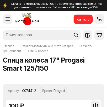
Скидка на мотоэкипировку 10% по промокоду «птеродактиль». На
дорожные мотоциклы и питбайки цена УЖЕ снижена до 30%.
Каталог
Главная
Каталог Мототехники и Мото Товаров
Запчасти
Трансмиссия
Спицы Колеса
Спица колеса 17" Progasi
Smart 125/150
Артикул
007441 2
Бренд
Progasi
100 ₽
Добави