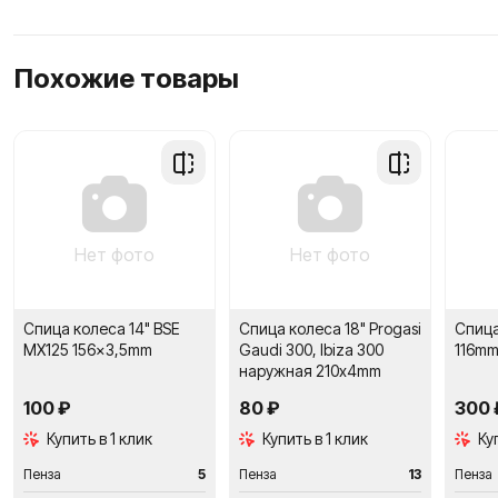
Похожие товары
Добавить
Добавить
в
в
сравнение
сравнение
Нет фото
Нет фото
Спица колеса 14" BSE
Спица колеса 18" Progasi
Спиц
MX125 156x3,5mm
Gaudi 300, Ibiza 300
116mm
наружная 210х4mm
100 ₽
80 ₽
300 
Купить в 1 клик
Купить в 1 клик
Ку
Пенза
5
Пенза
13
Пенза