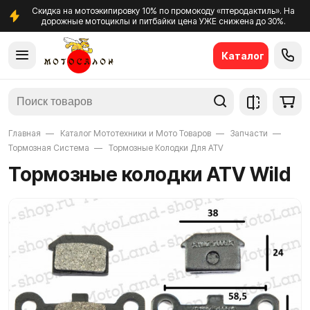
Скидка на мотоэкипировку 10% по промокоду «птеродактиль». На
дорожные мотоциклы и питбайки цена УЖЕ снижена до 30%.
Каталог
Главная
Каталог Мототехники и Мото Товаров
Запчасти
Тормозная Система
Тормозные Колодки Для ATV
Тормозные колодки ATV Wild