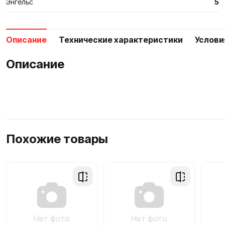
Энгельс
5
Описание
Технические характеристики
Услови
Описание
Похожие товары
Добавить
Добавить
в
в
сравнение
сравнение
Нет фото
Нет фото