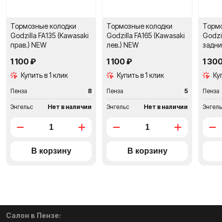
Тормозные колодки
Тормозные колодки
Торм
Godzilla FA135 (Kawasaki
Godzilla FA165 (Kawasaki
Godzi
прав.) NEW
лев.) NEW
задни
1 100 ₽
1 100 ₽
1 30
Купить в 1 клик
Купить в 1 клик
Ку
Пенза
8
Пенза
5
Пенза
Энгельс
Нет в наличии
Энгельс
Нет в наличии
Энгел
Салон в Пензе: