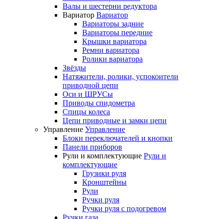
Валы и шестерни редуктора
Вариатор
Вариатор
Вариаторы задние
Вариаторы передние
Крышки вариатора
Ремни вариатора
Ролики вариатора
Звёзды
Натяжители, ролики, успокоители
приводной цепи
Оси и ШРУСы
Приводы спидометра
Спицы колеса
Цепи приводные и замки цепи
Управление
Управление
Блоки переключателей и кнопки
Панели приборов
Рули и комплектующие
Рули и
комплектующие
Грузики руля
Кронштейны
Рули
Ручки руля
Ручки руля с подогревом
Ручки газа