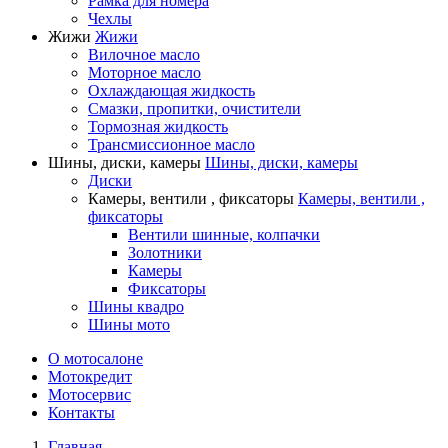
Рамка для номера
Чехлы
Жижи
Жижи
Вилочное масло
Моторное масло
Охлаждающая жидкость
Смазки, пропитки, очистители
Тормозная жидкость
Трансмиссионное масло
Шины, диски, камеры
Шины, диски, камеры
Диски
Камеры, вентили , фиксаторы
Камеры, вентили ,
фиксаторы
Вентили шинные, колпачки
Золотники
Камеры
Фиксаторы
Шины квадро
Шины мото
О мотосалоне
Мотокредит
Мотосервис
Контакты
Главная