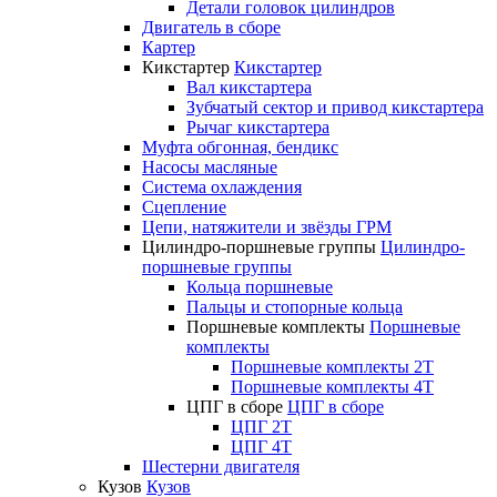
Детали головок цилиндров
Двигатель в сборе
Картер
Кикстартер
Кикстартер
Вал кикстартера
Зубчатый сектор и привод кикстартера
Рычаг кикстартера
Муфта обгонная, бендикс
Насосы масляные
Система охлаждения
Сцепление
Цепи, натяжители и звёзды ГРМ
Цилиндро-поршневые группы
Цилиндро-
поршневые группы
Кольца поршневые
Пальцы и стопорные кольца
Поршневые комплекты
Поршневые
комплекты
Поршневые комплекты 2T
Поршневые комплекты 4T
ЦПГ в сборе
ЦПГ в сборе
ЦПГ 2T
ЦПГ 4T
Шестерни двигателя
Кузов
Кузов