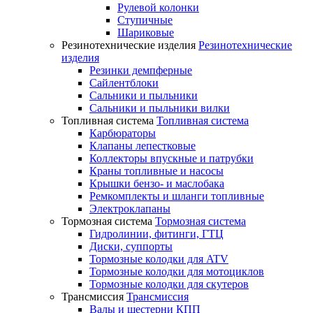
Рулевой колонки
Ступичные
Шариковые
Резинотехнические изделия
Резинотехнические
изделия
Резинки демпферные
Сайлентблоки
Сальники и пыльники
Сальники и пыльники вилки
Топливная система
Топливная система
Карбюраторы
Клапаны лепестковые
Коллекторы впускные и патрубки
Краны топливные и насосы
Крышки бензо- и маслобака
Ремкомплекты и шланги топливные
Электроклапаны
Тормозная система
Тормозная система
Гидролинии, фитинги, ГТЦ
Диски, суппорты
Тормозные колодки для ATV
Тормозные колодки для мотоциклов
Тормозные колодки для скутеров
Трансмиссия
Трансмиссия
Валы и шестерни КПП