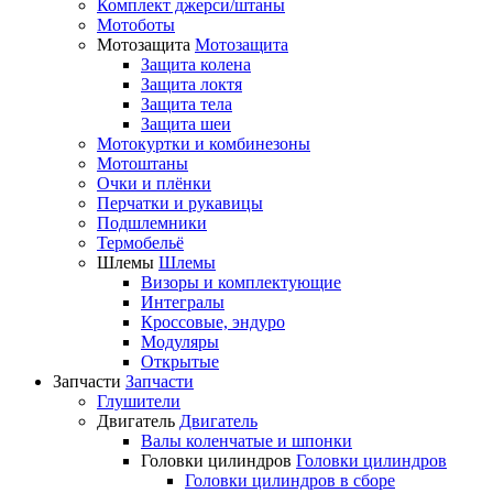
Комплект джерси/штаны
Мотоботы
Мотозащита
Мотозащита
Защита колена
Защита локтя
Защита тела
Защита шеи
Мотокуртки и комбинезоны
Мотоштаны
Очки и плёнки
Перчатки и рукавицы
Подшлемники
Термобельё
Шлемы
Шлемы
Визоры и комплектующие
Интегралы
Кроссовые, эндуро
Модуляры
Открытые
Запчасти
Запчасти
Глушители
Двигатель
Двигатель
Валы коленчатые и шпонки
Головки цилиндров
Головки цилиндров
Головки цилиндров в сборе