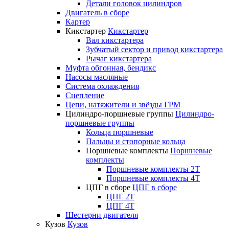
Детали головок цилиндров
Двигатель в сборе
Картер
Кикстартер
Кикстартер
Вал кикстартера
Зубчатый сектор и привод кикстартера
Рычаг кикстартера
Муфта обгонная, бендикс
Насосы масляные
Система охлаждения
Сцепление
Цепи, натяжители и звёзды ГРМ
Цилиндро-поршневые группы
Цилиндро-
поршневые группы
Кольца поршневые
Пальцы и стопорные кольца
Поршневые комплекты
Поршневые
комплекты
Поршневые комплекты 2T
Поршневые комплекты 4T
ЦПГ в сборе
ЦПГ в сборе
ЦПГ 2T
ЦПГ 4T
Шестерни двигателя
Кузов
Кузов