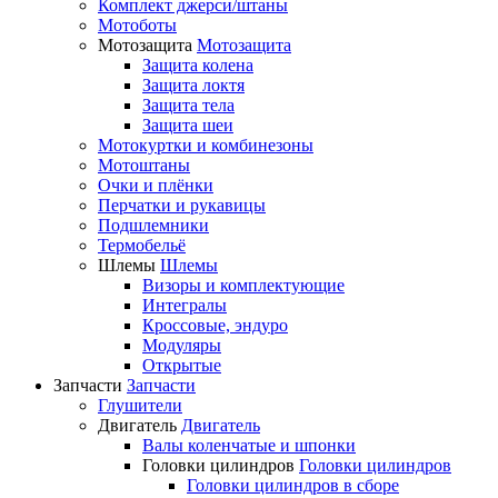
Комплект джерси/штаны
Мотоботы
Мотозащита
Мотозащита
Защита колена
Защита локтя
Защита тела
Защита шеи
Мотокуртки и комбинезоны
Мотоштаны
Очки и плёнки
Перчатки и рукавицы
Подшлемники
Термобельё
Шлемы
Шлемы
Визоры и комплектующие
Интегралы
Кроссовые, эндуро
Модуляры
Открытые
Запчасти
Запчасти
Глушители
Двигатель
Двигатель
Валы коленчатые и шпонки
Головки цилиндров
Головки цилиндров
Головки цилиндров в сборе