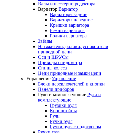
Валы и шестерни редуктора
Вариатор
Вариатор
Вариаторы задние
Вариаторы передние
Крышки вариатора
Ремни вариатора
Ролики вариатора
Звёзды
Натяжители, ролики, успокоители
приводной цепи
Оси и ШРУСы
Приводы спидометра
Спицы колеса
Цепи приводные и замки цепи
Управление
Управление
Блоки переключателей и кнопки
Панели приборов
Рули и комплектующие
Рули и
комплектующие
Грузики руля
Кронштейны
Рули
Ручки руля
Ручки руля с подогревом
Ручки газа