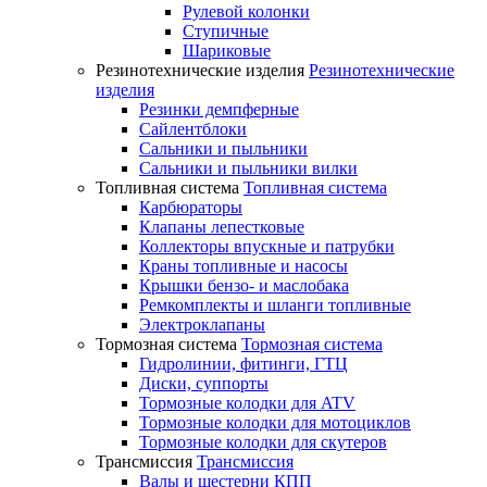
Рулевой колонки
Ступичные
Шариковые
Резинотехнические изделия
Резинотехнические
изделия
Резинки демпферные
Сайлентблоки
Сальники и пыльники
Сальники и пыльники вилки
Топливная система
Топливная система
Карбюраторы
Клапаны лепестковые
Коллекторы впускные и патрубки
Краны топливные и насосы
Крышки бензо- и маслобака
Ремкомплекты и шланги топливные
Электроклапаны
Тормозная система
Тормозная система
Гидролинии, фитинги, ГТЦ
Диски, суппорты
Тормозные колодки для ATV
Тормозные колодки для мотоциклов
Тормозные колодки для скутеров
Трансмиссия
Трансмиссия
Валы и шестерни КПП