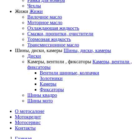
Рамка для номера
Чехлы
Жижи
Жижи
Вилочное масло
Моторное масло
Охлаждающая жидкость
Смазки, пропитки, очистители
Тормозная жидкость
Трансмиссионное масло
Шины, диски, камеры
Шины, диски, камеры
Диски
Камеры, вентили , фиксаторы
Камеры, вентили ,
фиксаторы
Вентили шинные, колпачки
Золотники
Камеры
Фиксаторы
Шины квадро
Шины мото
О мотосалоне
Мотокредит
Мотосервис
Контакты
Главная