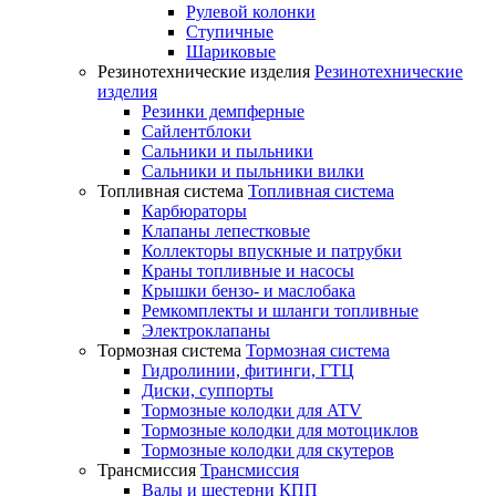
Рулевой колонки
Ступичные
Шариковые
Резинотехнические изделия
Резинотехнические
изделия
Резинки демпферные
Сайлентблоки
Сальники и пыльники
Сальники и пыльники вилки
Топливная система
Топливная система
Карбюраторы
Клапаны лепестковые
Коллекторы впускные и патрубки
Краны топливные и насосы
Крышки бензо- и маслобака
Ремкомплекты и шланги топливные
Электроклапаны
Тормозная система
Тормозная система
Гидролинии, фитинги, ГТЦ
Диски, суппорты
Тормозные колодки для ATV
Тормозные колодки для мотоциклов
Тормозные колодки для скутеров
Трансмиссия
Трансмиссия
Валы и шестерни КПП