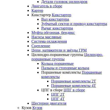
Детали головок цилиндров
Двигатель в сборе
Картер
Кикстартер
Кикстартер
Вал кикстартера
Зубчатый сектор и привод кикстартера
Рычаг кикстартера
Муфта обгонная, бендикс
Насосы масляные
Система охлаждения
Сцепление
Цепи, натяжители и звёзды ГРМ
Цилиндро-поршневые группы
Цилиндро-
поршневые группы
Кольца поршневые
Пальцы и стопорные кольца
Поршневые комплекты
Поршневые
комплекты
Поршневые комплекты 2T
Поршневые комплекты 4T
ЦПГ в сборе
ЦПГ в сборе
ЦПГ 2T
ЦПГ 4T
Шестерни двигателя
Кузов
Кузов