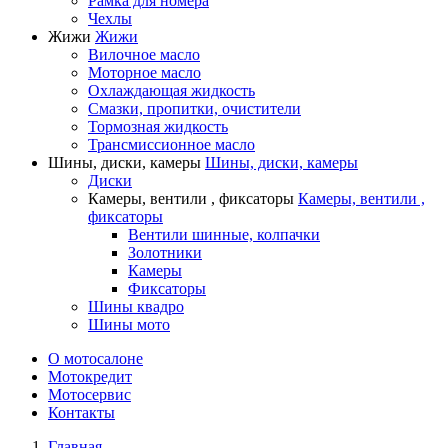
Рамка для номера
Чехлы
Жижи
Жижи
Вилочное масло
Моторное масло
Охлаждающая жидкость
Смазки, пропитки, очистители
Тормозная жидкость
Трансмиссионное масло
Шины, диски, камеры
Шины, диски, камеры
Диски
Камеры, вентили , фиксаторы
Камеры, вентили ,
фиксаторы
Вентили шинные, колпачки
Золотники
Камеры
Фиксаторы
Шины квадро
Шины мото
О мотосалоне
Мотокредит
Мотосервис
Контакты
Главная