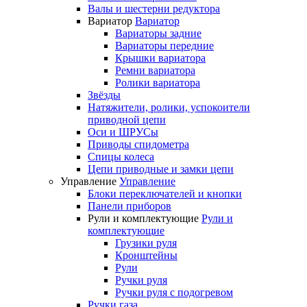
Валы и шестерни редуктора
Вариатор
Вариатор
Вариаторы задние
Вариаторы передние
Крышки вариатора
Ремни вариатора
Ролики вариатора
Звёзды
Натяжители, ролики, успокоители
приводной цепи
Оси и ШРУСы
Приводы спидометра
Спицы колеса
Цепи приводные и замки цепи
Управление
Управление
Блоки переключателей и кнопки
Панели приборов
Рули и комплектующие
Рули и
комплектующие
Грузики руля
Кронштейны
Рули
Ручки руля
Ручки руля с подогревом
Ручки газа