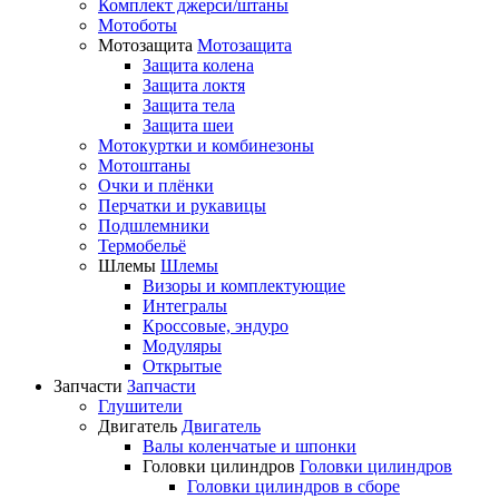
Комплект джерси/штаны
Мотоботы
Мотозащита
Мотозащита
Защита колена
Защита локтя
Защита тела
Защита шеи
Мотокуртки и комбинезоны
Мотоштаны
Очки и плёнки
Перчатки и рукавицы
Подшлемники
Термобельё
Шлемы
Шлемы
Визоры и комплектующие
Интегралы
Кроссовые, эндуро
Модуляры
Открытые
Запчасти
Запчасти
Глушители
Двигатель
Двигатель
Валы коленчатые и шпонки
Головки цилиндров
Головки цилиндров
Головки цилиндров в сборе