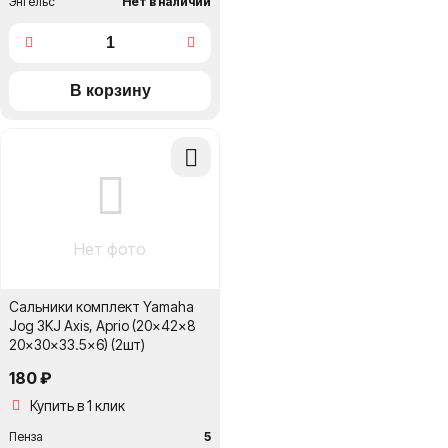
Энгельс
Нет в наличии
Добавить
в
сравнение
Нет фото
Сальники комплект Yamaha
Jog 3KJ Axis, Aprio (20x42x8
20x30x33.5x6) (2шт)
180 ₽
Купить в 1 клик
Пенза
5