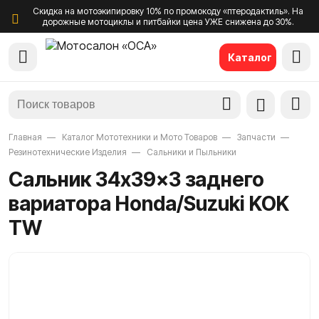
Скидка на мотоэкипировку 10% по промокоду «птеродактиль». На
дорожные мотоциклы и питбайки цена УЖЕ снижена до 30%.
Каталог
Главная
Каталог Мототехники и Мото Товаров
Запчасти
Резинотехнические Изделия
Сальники и Пыльники
Сальник 34x39x3 заднего
вариатора Honda/Suzuki KOK
TW