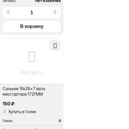
Энгельс
Нет в наличии
Добавить
в
сравнение
Нет фото
Сальник 16x28x7 вала
кикстартера 172FMM
150 ₽
Купить в 1 клик
Пенза
5