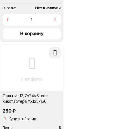
Энгельс
Нет в наличии
Добавить
в
сравнение
Нет фото
Сальник 13,7x24x5 вала
кикстартера YX125-150
250 ₽
Купить в 1 клик
Пенза
5