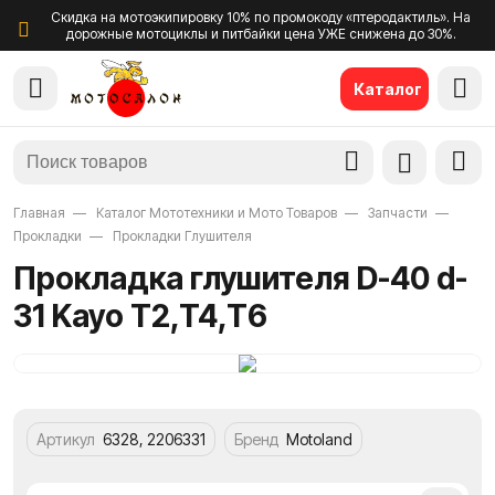
Скидка на мотоэкипировку 10% по промокоду «птеродактиль». На
дорожные мотоциклы и питбайки цена УЖЕ снижена до 30%.
Каталог
Главная
Каталог Мототехники и Мото Товаров
Запчасти
Прокладки
Прокладки Глушителя
Прокладка глушителя D-40 d-
31 Kayo T2,T4,T6
Артикул
6328, 2206331
Бренд
Motoland