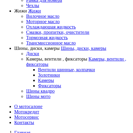
Рамка для номера
Чехлы
Жижи
Жижи
Вилочное масло
Моторное масло
Охлаждающая жидкость
Смазки, пропитки, очистители
Тормозная жидкость
Трансмиссионное масло
Шины, диски, камеры
Шины, диски, камеры
Диски
Камеры, вентили , фиксаторы
Камеры, вентили ,
фиксаторы
Вентили шинные, колпачки
Золотники
Камеры
Фиксаторы
Шины квадро
Шины мото
О мотосалоне
Мотокредит
Мотосервис
Контакты
Главная