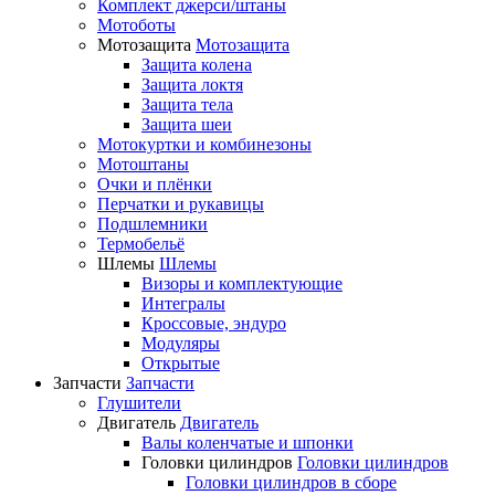
Комплект джерси/штаны
Мотоботы
Мотозащита
Мотозащита
Защита колена
Защита локтя
Защита тела
Защита шеи
Мотокуртки и комбинезоны
Мотоштаны
Очки и плёнки
Перчатки и рукавицы
Подшлемники
Термобельё
Шлемы
Шлемы
Визоры и комплектующие
Интегралы
Кроссовые, эндуро
Модуляры
Открытые
Запчасти
Запчасти
Глушители
Двигатель
Двигатель
Валы коленчатые и шпонки
Головки цилиндров
Головки цилиндров
Головки цилиндров в сборе