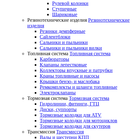
Рулевой колонки
Ступичные
Шариковые
Резинотехнические изделия
Резинотехнические
изделия
Резинки демпферные
Сайлентблоки
Сальники и пыльники
Сальники и пыльники вилки
Топливная система
Топливная система
Карбюраторы
Клапаны лепестковые
Коллекторы впускные и патрубки
Краны топливные и насосы
Крышки бензо- и маслобака
Ремкомплекты и шланги топливные
Электроклапаны
Тормозная система
Тормозная система
Гидролинии, фитинги, ГТЦ
Диски, суппорты
Тормозные колодки для ATV
Тормозные колодки для мотоциклов
Тормозные колодки для скутеров
Трансмиссия
Трансмиссия
Валы и шестерни КПП