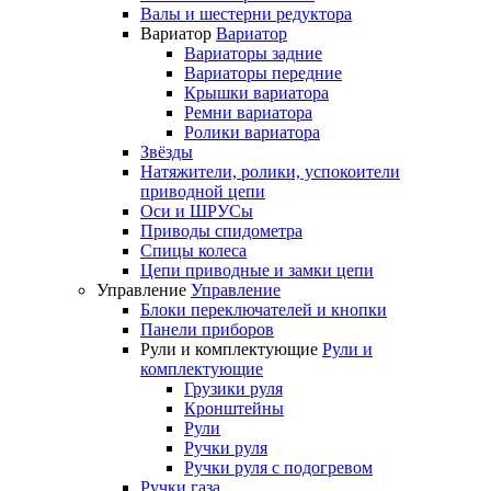
Валы и шестерни редуктора
Вариатор
Вариатор
Вариаторы задние
Вариаторы передние
Крышки вариатора
Ремни вариатора
Ролики вариатора
Звёзды
Натяжители, ролики, успокоители
приводной цепи
Оси и ШРУСы
Приводы спидометра
Спицы колеса
Цепи приводные и замки цепи
Управление
Управление
Блоки переключателей и кнопки
Панели приборов
Рули и комплектующие
Рули и
комплектующие
Грузики руля
Кронштейны
Рули
Ручки руля
Ручки руля с подогревом
Ручки газа