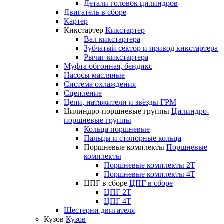
Детали головок цилиндров
Двигатель в сборе
Картер
Кикстартер
Кикстартер
Вал кикстартера
Зубчатый сектор и привод кикстартера
Рычаг кикстартера
Муфта обгонная, бендикс
Насосы масляные
Система охлаждения
Сцепление
Цепи, натяжители и звёзды ГРМ
Цилиндро-поршневые группы
Цилиндро-
поршневые группы
Кольца поршневые
Пальцы и стопорные кольца
Поршневые комплекты
Поршневые
комплекты
Поршневые комплекты 2T
Поршневые комплекты 4T
ЦПГ в сборе
ЦПГ в сборе
ЦПГ 2T
ЦПГ 4T
Шестерни двигателя
Кузов
Кузов