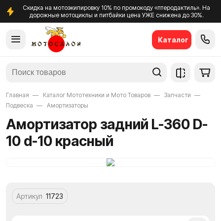
Скидка на мотоэкипировку 10% по промокоду «птеродактиль». На
дорожные мотоциклы и питбайки цена УЖЕ снижена до 30%.
Каталог
Главная
Каталог Мототехники и Мото Товаров
Запчасти
Подвеска
Амортизаторы
Амортизатор задний L-360 D-
10 d-10 красный
Артикул
11723