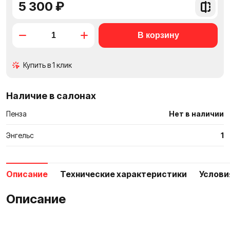
5 300 ₽
Добави
в
сравне
Купить в 1 клик
Наличие в салонах
Пенза
Нет в наличии
Энгельс
1
Описание
Технические характеристики
Услови
Описание