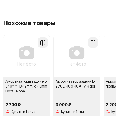
Похожие товары
Добавить
Добавить
в
в
сравнение
сравнение
Нет фото
Нет фото
Амортизаторы задние L-
Амортизатор задний L-
Аморт
340mm, D-12mm, d-10mm
270 D-10 d-10 ATV Rider
правы
Delta, Alpha
2 700 ₽
3 900 ₽
2 20
Купить в 1 клик
Купить в 1 клик
Ку