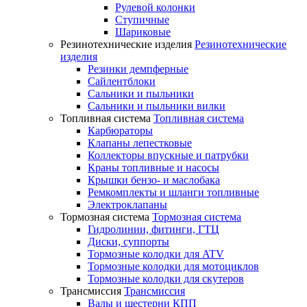
Рулевой колонки
Ступичные
Шариковые
Резинотехнические изделия
Резинотехнические
изделия
Резинки демпферные
Сайлентблоки
Сальники и пыльники
Сальники и пыльники вилки
Топливная система
Топливная система
Карбюраторы
Клапаны лепестковые
Коллекторы впускные и патрубки
Краны топливные и насосы
Крышки бензо- и маслобака
Ремкомплекты и шланги топливные
Электроклапаны
Тормозная система
Тормозная система
Гидролинии, фитинги, ГТЦ
Диски, суппорты
Тормозные колодки для ATV
Тормозные колодки для мотоциклов
Тормозные колодки для скутеров
Трансмиссия
Трансмиссия
Валы и шестерни КПП