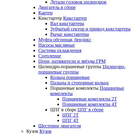
Детали головок цилиндров
Двигатель в сборе
Картер
Кикстартер
Кикстартер
Вал кикстартера
Зубчатый сектор и привод кикстартера
Рычаг кикстартера
Муфта обгонная, бендикс
Насосы масляные
Система охлаждения
Сцепление
Цепи, натяжители и звёзды ГРМ
Цилиндро-поршневые группы
Цилиндро-
поршневые группы
Кольца поршневые
Пальцы и стопорные кольца
Поршневые комплекты
Поршневые
комплекты
Поршневые комплекты 2T
Поршневые комплекты 4T
ЦПГ в сборе
ЦПГ в сборе
ЦПГ 2T
ЦПГ 4T
Шестерни двигателя
Кузов
Кузов