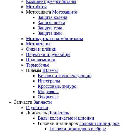
Комплект джерси/штаны
Мотоботы
Мотозащита
Мотозащита
Защита колена
Защита локтя
Защита тела
Защита шеи
Мотокуртки и комбинезоны
Мотоштаны
Очки и плёнки
Перчатки и рукавицы
Подшлемники
Термобельё
Шлемы
Шлемы
Визоры и комплектующие
Интегралы
Кроссовые, эндуро
Модуляры
Открытые
Запчасти
Запчасти
Глушители
Двигатель
Двигатель
Валы коленчатые и шпонки
Головки цилиндров
Головки цилиндров
Головки цилиндров в сборе