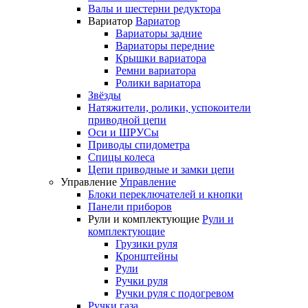
Валы и шестерни редуктора
Вариатор
Вариатор
Вариаторы задние
Вариаторы передние
Крышки вариатора
Ремни вариатора
Ролики вариатора
Звёзды
Натяжители, ролики, успокоители
приводной цепи
Оси и ШРУСы
Приводы спидометра
Спицы колеса
Цепи приводные и замки цепи
Управление
Управление
Блоки переключателей и кнопки
Панели приборов
Рули и комплектующие
Рули и
комплектующие
Грузики руля
Кронштейны
Рули
Ручки руля
Ручки руля с подогревом
Ручки газа