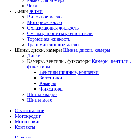
Рамка для номера
Чехлы
Жижи
Жижи
Вилочное масло
Моторное масло
Охлаждающая жидкость
Смазки, пропитки, очистители
Тормозная жидкость
Трансмиссионное масло
Шины, диски, камеры
Шины, диски, камеры
Диски
Камеры, вентили , фиксаторы
Камеры, вентили ,
фиксаторы
Вентили шинные, колпачки
Золотники
Камеры
Фиксаторы
Шины квадро
Шины мото
О мотосалоне
Мотокредит
Мотосервис
Контакты
Главная