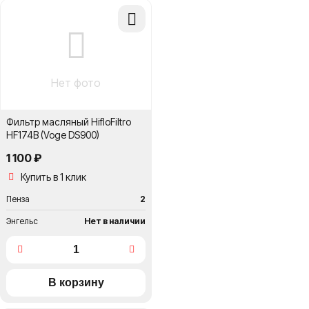
Добавить
в
сравнение
Нет фото
Фильтр масляный HifloFiltro
HF174B (Voge DS900)
1 100 ₽
Купить в 1 клик
Пенза
2
Энгельс
Нет в наличии