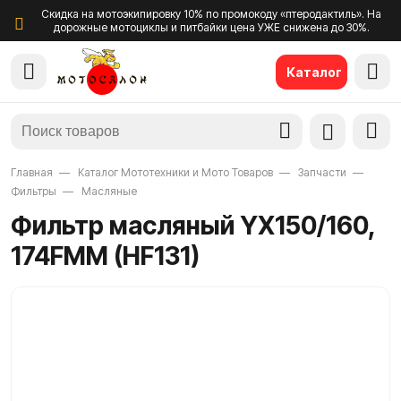
Скидка на мотоэкипировку 10% по промокоду «птеродактиль». На
дорожные мотоциклы и питбайки цена УЖЕ снижена до 30%.
Каталог
Главная
Каталог Мототехники и Мото Товаров
Запчасти
Фильтры
Масляные
Фильтр масляный YX150/160,
174FMM (HF131)