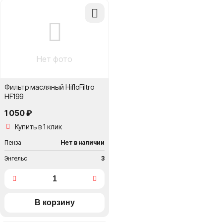
Добавить
в
сравнение
Нет фото
Фильтр масляный HifloFiltro
HF199
1 050 ₽
Купить в 1 клик
Пенза
Нет в наличии
Энгельс
3