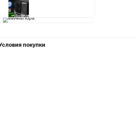
Зеркала и крепёж
Пластик кузовной
Подножки
Световое оборудование
Задняя оптика
Передняя оптика
Условия покупки
Стекла
Указатели поворота
Стёкла ветровые
Амортизаторы
Ремкомплекты вилок
Рычаги подвески, шаровые и рулевые опоры
Прокладки ДВС
Прокладки ЦПГ
Прокладки глушителя
Прокладки карбюратора