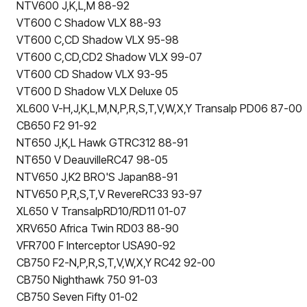
NTV600 J,K,L,M 88-92
VT600 C Shadow VLX 88-93
VT600 C,CD Shadow VLX 95-98
VT600 C,CD,CD2 Shadow VLX 99-07
VT600 CD Shadow VLX 93-95
VT600 D Shadow VLX Deluxe 05
XL600 V-H,J,K,L,M,N,P,R,S,T,V,W,X,Y Transalp PD06 87-00
CB650 F2 91-92
NT650 J,K,L Hawk GTRC312 88-91
NT650 V DeauvilleRC47 98-05
NTV650 J,K2 BRO'S Japan88-91
NTV650 P,R,S,T,V RevereRC33 93-97
XL650 V TransalpRD10/RD11 01-07
XRV650 Africa Twin RD03 88-90
VFR700 F Interceptor USA90-92
CB750 F2-N,P,R,S,T,V,W,X,Y RC42 92-00
CB750 Nighthawk 750 91-03
CB750 Seven Fifty 01-02