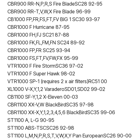
CBR900 RR-N,P,R,S Fire BladeSC28 92-95
CBR900 RR-T,V,W,X Fire Blade 96-99
CB1000 FP,FR,FS,FT,FV BIG 1 SC30 93-97
CBR1000 F Hurricane 87-95
CBR1000 FH,FJ SC21 87-88
CBR1000 FK,FL,FM,FN SC24 89-92
CBR1000 FP,FR SC25 93-94
CBR1000 FS,FT,FV,FW,FX 95-99
VTR1000 F Fire StormSC36 97-02
VTR1000 F Super Hawk 98-02
VTR1000 SP-1 (requires 2 x air filters)RC51 00
XL1000 V-X,Y,1,2 VaraderoSD01,SD02 99-02
CB1100 SF-Y,1,2 X-Eleven 00-03
CBR1100 XX-V,W BlackBirdSC35 97-98
CBR1100 XX-X,Y,1,2,3,4,5,6 BlackBirdSC35 99-06
ST1100 A, L-G 90-95
ST1100 ABS-TSCSC26 92-98
ST1100 L,M,N,P,R,S,T,V,W,X,Y Pan EuropeanSC26 90-00