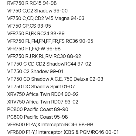
RVF750 R RC45 94-98
VF750 C,C2 Shadow 99-00
VF750 C,CD,CD2 V45 Magna 94-03
VF750 CP,CS 93-95
VFR750 FJ,FK RC24 88-89
VFR750 FL,FM,FN,FP,FR,FS RC36 90-95
VFR750 FT,FV,FW 96-98
VFR750 RJ,RK,RL,RM RC30 88-92
VT750 C CD CD2 ShadowRC44 97-02
VT750 C2 Shadow 99-01
VT750 CD Shadow A.C.E. 750 Deluxe 02-03
VT750 DC Shadow Spirit 01-07
XRV750 Africa Twin RD04 90-92
XRV750 Africa Twin RD07 93-02
PC800 Pacific Coast 89-90
PC800 Pacific Coast 95-98
VFR800 F1-W,X InterceptorRC46 98-99
VFR800 F1-Y,1 Interceptor (CBS & PGM)RC46 00-01