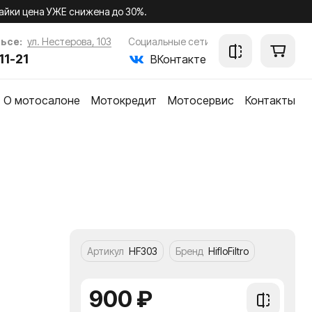
айки цена УЖЕ снижена до 30%.
ьсе:
ул. Нестерова, 103
Социальные сети
11-21
ВКонтакте
О мотосалоне
Мотокредит
Мотосервис
Контакты
ки
Артикул
HF303
Бренд
HifloFiltro
900 ₽
Добавить