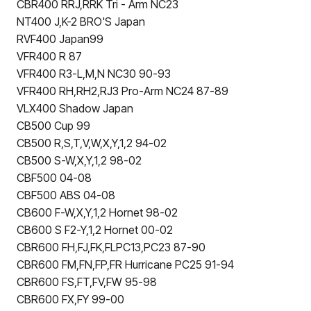
CBR400 RRJ,RRK Tri - Arm NC23
NT400 J,K-2 BRO'S Japan
RVF400 Japan99
VFR400 R 87
VFR400 R3-L,M,N NC30 90-93
VFR400 RH,RH2,RJ3 Pro-Arm NC24 87-89
VLX400 Shadow Japan
CB500 Cup 99
CB500 R,S,T,V,W,X,Y,1,2 94-02
CB500 S-W,X,Y,1,2 98-02
CBF500 04-08
CBF500 ABS 04-08
CB600 F-W,X,Y,1,2 Hornet 98-02
CB600 S F2-Y,1,2 Hornet 00-02
CBR600 FH,FJ,FK,FLPC13,PC23 87-90
CBR600 FM,FN,FP,FR Hurricane PC25 91-94
CBR600 FS,FT,FV,FW 95-98
CBR600 FX,FY 99-00