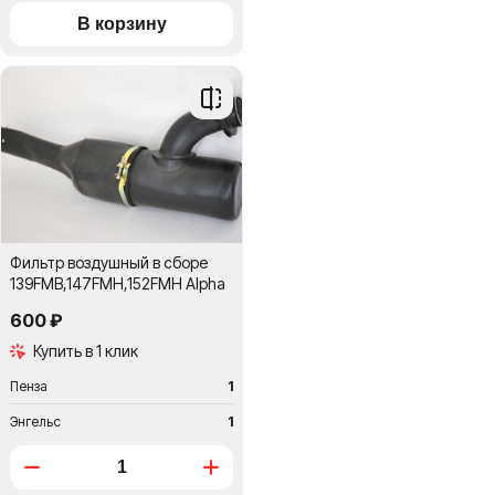
Добавить
в
сравнение
Фильтр воздушный в сборе
139FMB,147FMH,152FMH Alpha
600 ₽
Купить в 1 клик
Пенза
1
Энгельс
1