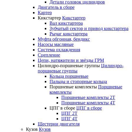
Детали головок цилиндров
Двигатель в сборе
Картер
Кикстартер
Кикстартер
Вал кикстартера
Зубчатый сектор и привод кикстартера
Рычаг кикстартера
Муфта обгонная, бендикс
Насосы масляные
Система охлаждения
Сцепление
Цепи, натяжители и звёзды ГРМ
Цилиндро-поршневые группы
Цилиндро-
поршневые группы
Кольца поршневые
Пальцы и стопорные кольца
Поршневые комплекты
Поршневые
комплекты
Поршневые комплекты 2T
Поршневые комплекты 4T
ЦПГ в сборе
ЦПГ в сборе
ЦПГ 2T
ЦПГ 4T
Шестерни двигателя
Кузов
Кузов