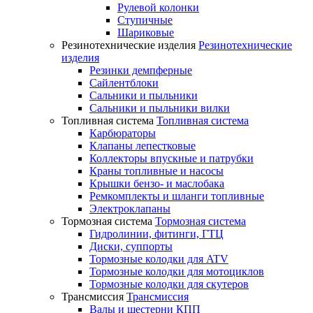
Рулевой колонки
Ступичные
Шариковые
Резинотехнические изделия
Резинотехнические
изделия
Резинки демпферные
Сайлентблоки
Сальники и пыльники
Сальники и пыльники вилки
Топливная система
Топливная система
Карбюраторы
Клапаны лепестковые
Коллекторы впускные и патрубки
Краны топливные и насосы
Крышки бензо- и маслобака
Ремкомплекты и шланги топливные
Электроклапаны
Тормозная система
Тормозная система
Гидролинии, фитинги, ГТЦ
Диски, суппорты
Тормозные колодки для ATV
Тормозные колодки для мотоциклов
Тормозные колодки для скутеров
Трансмиссия
Трансмиссия
Валы и шестерни КПП