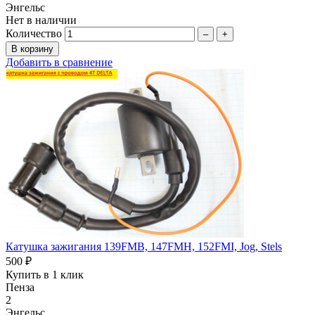
Энгельс
Нет в наличии
Количество
–
+
Добавить в сравнение
Катушка зажигания 139FMB, 147FMH, 152FMI, Jog, Stels
500 ₽
Купить в 1 клик
Пенза
2
Энгельс