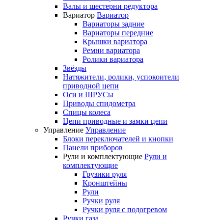
Валы и шестерни редуктора
Вариатор
Вариатор
Вариаторы задние
Вариаторы передние
Крышки вариатора
Ремни вариатора
Ролики вариатора
Звёзды
Натяжители, ролики, успокоители
приводной цепи
Оси и ШРУСы
Приводы спидометра
Спицы колеса
Цепи приводные и замки цепи
Управление
Управление
Блоки переключателей и кнопки
Панели приборов
Рули и комплектующие
Рули и
комплектующие
Грузики руля
Кронштейны
Рули
Ручки руля
Ручки руля с подогревом
Ручки газа