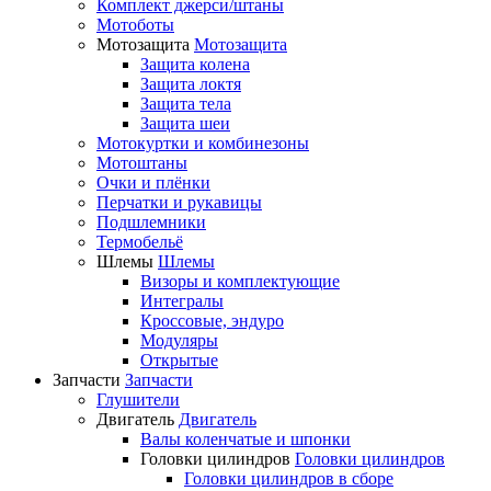
Комплект джерси/штаны
Мотоботы
Мотозащита
Мотозащита
Защита колена
Защита локтя
Защита тела
Защита шеи
Мотокуртки и комбинезоны
Мотоштаны
Очки и плёнки
Перчатки и рукавицы
Подшлемники
Термобельё
Шлемы
Шлемы
Визоры и комплектующие
Интегралы
Кроссовые, эндуро
Модуляры
Открытые
Запчасти
Запчасти
Глушители
Двигатель
Двигатель
Валы коленчатые и шпонки
Головки цилиндров
Головки цилиндров
Головки цилиндров в сборе