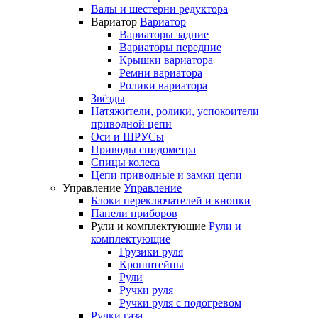
Валы и шестерни редуктора
Вариатор
Вариатор
Вариаторы задние
Вариаторы передние
Крышки вариатора
Ремни вариатора
Ролики вариатора
Звёзды
Натяжители, ролики, успокоители
приводной цепи
Оси и ШРУСы
Приводы спидометра
Спицы колеса
Цепи приводные и замки цепи
Управление
Управление
Блоки переключателей и кнопки
Панели приборов
Рули и комплектующие
Рули и
комплектующие
Грузики руля
Кронштейны
Рули
Ручки руля
Ручки руля с подогревом
Ручки газа