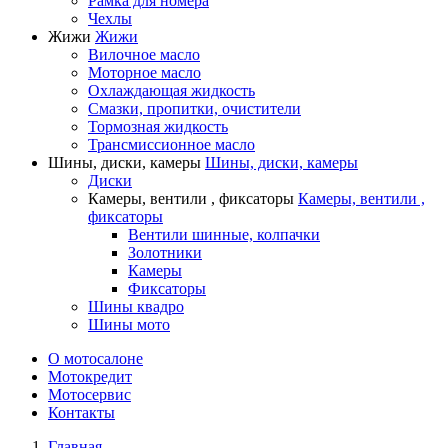
Рамка для номера
Чехлы
Жижи
Жижи
Вилочное масло
Моторное масло
Охлаждающая жидкость
Смазки, пропитки, очистители
Тормозная жидкость
Трансмиссионное масло
Шины, диски, камеры
Шины, диски, камеры
Диски
Камеры, вентили , фиксаторы
Камеры, вентили ,
фиксаторы
Вентили шинные, колпачки
Золотники
Камеры
Фиксаторы
Шины квадро
Шины мото
О мотосалоне
Мотокредит
Мотосервис
Контакты
Главная