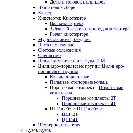
Детали головок цилиндров
Двигатель в сборе
Картер
Кикстартер
Кикстартер
Вал кикстартера
Зубчатый сектор и привод кикстартера
Рычаг кикстартера
Муфта обгонная, бендикс
Насосы масляные
Система охлаждения
Сцепление
Цепи, натяжители и звёзды ГРМ
Цилиндро-поршневые группы
Цилиндро-
поршневые группы
Кольца поршневые
Пальцы и стопорные кольца
Поршневые комплекты
Поршневые
комплекты
Поршневые комплекты 2T
Поршневые комплекты 4T
ЦПГ в сборе
ЦПГ в сборе
ЦПГ 2T
ЦПГ 4T
Шестерни двигателя
Кузов
Кузов