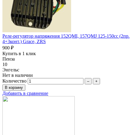
Реле-регулятор напряжения 152QMI, 157QMJ 125-150сс (2пр.
4+3конт.) Grace, ZRS
900 ₽
Купить в 1 клик
Пенза
10
Энгельс
Нет в наличии
Количество
–
+
Добавить в сравнение