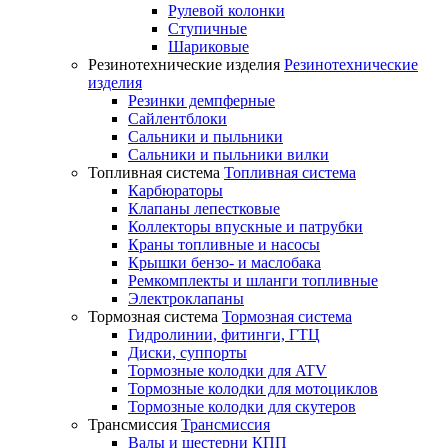
Рулевой колонки
Ступичные
Шариковые
Резинотехнические изделия
Резинотехнические
изделия
Резинки демпферные
Сайлентблоки
Сальники и пыльники
Сальники и пыльники вилки
Топливная система
Топливная система
Карбюраторы
Клапаны лепестковые
Коллекторы впускные и патрубки
Краны топливные и насосы
Крышки бензо- и маслобака
Ремкомплекты и шланги топливные
Электроклапаны
Тормозная система
Тормозная система
Гидролинии, фитинги, ГТЦ
Диски, суппорты
Тормозные колодки для ATV
Тормозные колодки для мотоциклов
Тормозные колодки для скутеров
Трансмиссия
Трансмиссия
Валы и шестерни КПП