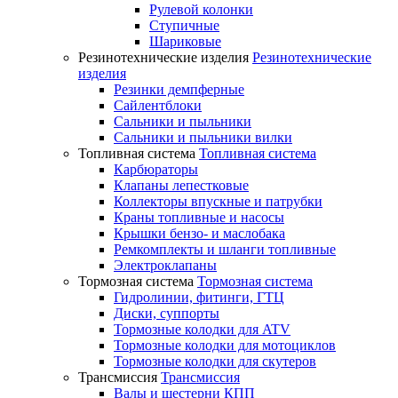
Рулевой колонки
Ступичные
Шариковые
Резинотехнические изделия
Резинотехнические
изделия
Резинки демпферные
Сайлентблоки
Сальники и пыльники
Сальники и пыльники вилки
Топливная система
Топливная система
Карбюраторы
Клапаны лепестковые
Коллекторы впускные и патрубки
Краны топливные и насосы
Крышки бензо- и маслобака
Ремкомплекты и шланги топливные
Электроклапаны
Тормозная система
Тормозная система
Гидролинии, фитинги, ГТЦ
Диски, суппорты
Тормозные колодки для ATV
Тормозные колодки для мотоциклов
Тормозные колодки для скутеров
Трансмиссия
Трансмиссия
Валы и шестерни КПП