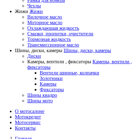
Рамка для номера
Чехлы
Жижи
Жижи
Вилочное масло
Моторное масло
Охлаждающая жидкость
Смазки, пропитки, очистители
Тормозная жидкость
Трансмиссионное масло
Шины, диски, камеры
Шины, диски, камеры
Диски
Камеры, вентили , фиксаторы
Камеры, вентили ,
фиксаторы
Вентили шинные, колпачки
Золотники
Камеры
Фиксаторы
Шины квадро
Шины мото
О мотосалоне
Мотокредит
Мотосервис
Контакты
Главная