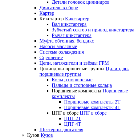
Детали головок цилиндров
Двигатель в сборе
Картер
Кикстартер
Кикстартер
Вал кикстартера
Зубчатый сектор и привод кикстартера
Рычаг кикстартера
Муфта обгонная, бендикс
Насосы масляные
Система охлаждения
Сцепление
Цепи, натяжители и звёзды ГРМ
Цилиндро-поршневые группы
Цилиндро-
поршневые группы
Кольца поршневые
Пальцы и стопорные кольца
Поршневые комплекты
Поршневые
комплекты
Поршневые комплекты 2T
Поршневые комплекты 4T
ЦПГ в сборе
ЦПГ в сборе
ЦПГ 2T
ЦПГ 4T
Шестерни двигателя
Кузов
Кузов