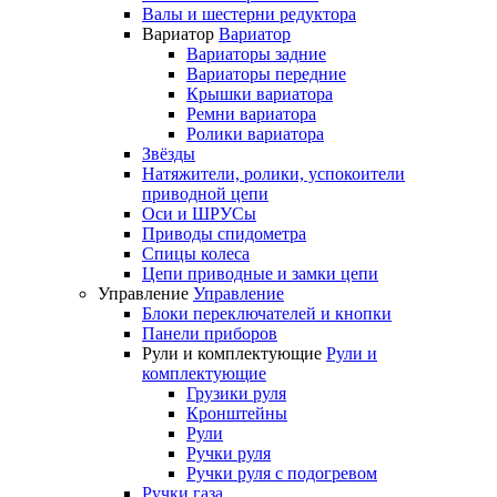
Валы и шестерни редуктора
Вариатор
Вариатор
Вариаторы задние
Вариаторы передние
Крышки вариатора
Ремни вариатора
Ролики вариатора
Звёзды
Натяжители, ролики, успокоители
приводной цепи
Оси и ШРУСы
Приводы спидометра
Спицы колеса
Цепи приводные и замки цепи
Управление
Управление
Блоки переключателей и кнопки
Панели приборов
Рули и комплектующие
Рули и
комплектующие
Грузики руля
Кронштейны
Рули
Ручки руля
Ручки руля с подогревом
Ручки газа