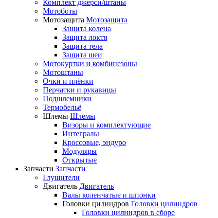
Комплект джерси/штаны
Мотоботы
Мотозащита
Мотозащита
Защита колена
Защита локтя
Защита тела
Защита шеи
Мотокуртки и комбинезоны
Мотоштаны
Очки и плёнки
Перчатки и рукавицы
Подшлемники
Термобельё
Шлемы
Шлемы
Визоры и комплектующие
Интегралы
Кроссовые, эндуро
Модуляры
Открытые
Запчасти
Запчасти
Глушители
Двигатель
Двигатель
Валы коленчатые и шпонки
Головки цилиндров
Головки цилиндров
Головки цилиндров в сборе