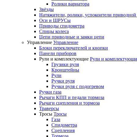
Ролики вариатора
Звёзды
Натяжители, ролики, успокоители приводной
Оси и ШРУСы
Приводы спидометра
Спицы колеса
Цепи приводные и замки цепи
Управление
Управление
Блоки переключателей и кнопки
Панели приборов
Рули и комплектующие
Рули и комплектующи
Грузики руля
Кронштейны
Рули
Ручки руля
Ручки руля с подогревом
Ручки газа
Рычаги КПП и педали тормоза
Рычаги сцепления и тормоза
Траверсы
Тросы
Тросы
Газа
Спидометра
Сцепления
Тормоза