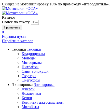
Скидка на мотоэкипировку 10% по промокоду «птеродактиль»
Каталог
Поиск по тексту
0
Корзина пуста
Перейти в
каталог
Техника
Техника
Квадроциклы
Мопеды
Мотоциклы
Питбайки
Сани-волокуши
Скутеры
Снегоходы
Экипировка
Экипировка
Джерси
Дождевики
Кепки
Комплект джерси/штаны
Мотоботы