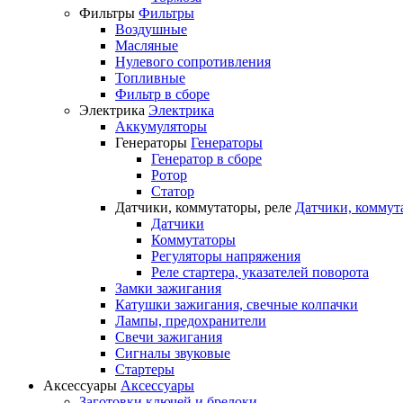
Фильтры
Фильтры
Воздушные
Масляные
Нулевого сопротивления
Топливные
Фильтр в сборе
Электрика
Электрика
Аккумуляторы
Генераторы
Генераторы
Генератор в сборе
Ротор
Статор
Датчики, коммутаторы, реле
Датчики, коммут
Датчики
Коммутаторы
Регуляторы напряжения
Реле стартера, указателей поворота
Замки зажигания
Катушки зажигания, свечные колпачки
Лампы, предохранители
Свечи зажигания
Сигналы звуковые
Стартеры
Аксессуары
Аксессуары
Заготовки ключей и брелоки