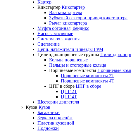
Картер
Кикстартер
Кикстартер
Вал кикстартера
Зубчатый сектор и привод кикстартера
Рычаг кикстартера
Муфта обгонная, бендикс
Насосы масляные
Система охлаждения
Сцепление
Цепи, натяжители и звёзды ГРМ
Цилиндро-поршневые группы
Цилиндро-пор
Кольца поршневые
Пальцы и стопорные кольца
Поршневые комплекты
Поршневые ком
Поршневые комплекты 2T
Поршневые комплекты 4T
ЦПГ в сборе
ЦПГ в сборе
ЦПГ 2T
ЦПГ 4T
Шестерни двигателя
Кузов
Кузов
Багажники
Зеркала и крепёж
Пластик кузовной
Подножки