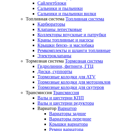
Сайлентблоки
Сальники и пыльники
Сальники и пыльники вилки
Топливная система
Топливная система
Карбюраторы
Клапаны лепестковые
Коллекторы впускные и патрубки
Краны топливные и насосы
Крышки бензо- и маслобака
Ремкомплекты и шланги топливные
Электроклапаны
Тормозная система
Тормозная система
Гидролинии, фитинги, ГТЦ
Диски, суппорты
Тормозные колодки для ATV
Тормозные колодки для мотоциклов
Тормозные колодки для скутеров
Трансмиссия
Трансмиссия
Валы и шестерни КПП
Валы и шестерни редуктора
Вариатор
Вариатор
Вариаторы задние
Вариаторы передние
Крышки вариатора
Ремни вариатора