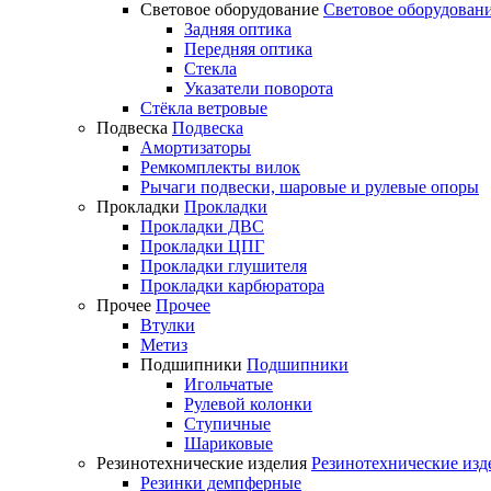
Световое оборудование
Световое оборудован
Задняя оптика
Передняя оптика
Стекла
Указатели поворота
Стёкла ветровые
Подвеска
Подвеска
Амортизаторы
Ремкомплекты вилок
Рычаги подвески, шаровые и рулевые опоры
Прокладки
Прокладки
Прокладки ДВС
Прокладки ЦПГ
Прокладки глушителя
Прокладки карбюратора
Прочее
Прочее
Втулки
Метиз
Подшипники
Подшипники
Игольчатые
Рулевой колонки
Ступичные
Шариковые
Резинотехнические изделия
Резинотехнические изд
Резинки демпферные