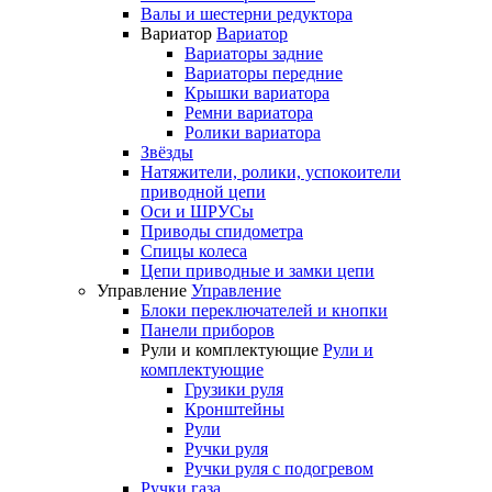
Валы и шестерни редуктора
Вариатор
Вариатор
Вариаторы задние
Вариаторы передние
Крышки вариатора
Ремни вариатора
Ролики вариатора
Звёзды
Натяжители, ролики, успокоители
приводной цепи
Оси и ШРУСы
Приводы спидометра
Спицы колеса
Цепи приводные и замки цепи
Управление
Управление
Блоки переключателей и кнопки
Панели приборов
Рули и комплектующие
Рули и
комплектующие
Грузики руля
Кронштейны
Рули
Ручки руля
Ручки руля с подогревом
Ручки газа