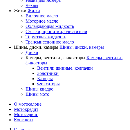
Рамка для номера
Чехлы
Жижи
Жижи
Вилочное масло
Моторное масло
Охлаждающая жидкость
Смазки, пропитки, очистители
Тормозная жидкость
Трансмиссионное масло
Шины, диски, камеры
Шины, диски, камеры
Диски
Камеры, вентили , фиксаторы
Камеры, вентили ,
фиксаторы
Вентили шинные, колпачки
Золотники
Камеры
Фиксаторы
Шины квадро
Шины мото
О мотосалоне
Мотокредит
Мотосервис
Контакты
Главная