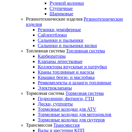
Рулевой колонки
Ступичные
Шариковые
Резинотехнические изделия
Резинотехнические
изделия
Резинки демпферные
Сайлентблоки
Сальники и пыльники
Сальники и пыльники вилки
Топливная система
Топливная система
Карбюраторы
Клапаны лепестковые
Коллекторы впускные и патрубки
Краны топливные и насосы
Крышки бензо- и маслобака
Ремкомплекты и шланги топливные
Электроклапаны
Тормозная система
Тормозная система
Гидролинии, фитинги, ГТЦ
Диски, суппорты
Тормозные колодки для ATV
Тормозные колодки для мотоциклов
Тормозные колодки для скутеров
Трансмиссия
Трансмиссия
Валы и шестерни КПП