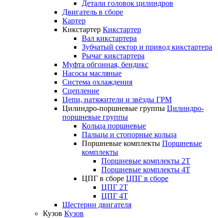
Детали головок цилиндров
Двигатель в сборе
Картер
Кикстартер
Кикстартер
Вал кикстартера
Зубчатый сектор и привод кикстартера
Рычаг кикстартера
Муфта обгонная, бендикс
Насосы масляные
Система охлаждения
Сцепление
Цепи, натяжители и звёзды ГРМ
Цилиндро-поршневые группы
Цилиндро-
поршневые группы
Кольца поршневые
Пальцы и стопорные кольца
Поршневые комплекты
Поршневые
комплекты
Поршневые комплекты 2T
Поршневые комплекты 4T
ЦПГ в сборе
ЦПГ в сборе
ЦПГ 2T
ЦПГ 4T
Шестерни двигателя
Кузов
Кузов