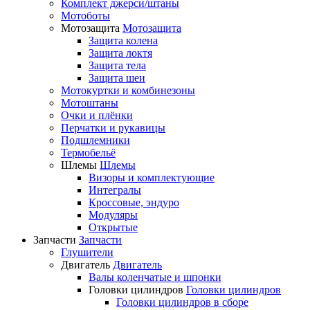
Комплект джерси/штаны
Мотоботы
Мотозащита
Мотозащита
Защита колена
Защита локтя
Защита тела
Защита шеи
Мотокуртки и комбинезоны
Мотоштаны
Очки и плёнки
Перчатки и рукавицы
Подшлемники
Термобельё
Шлемы
Шлемы
Визоры и комплектующие
Интегралы
Кроссовые, эндуро
Модуляры
Открытые
Запчасти
Запчасти
Глушители
Двигатель
Двигатель
Валы коленчатые и шпонки
Головки цилиндров
Головки цилиндров
Головки цилиндров в сборе